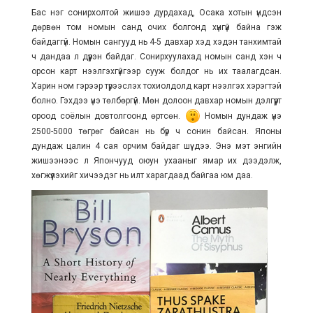
Бас нэг сонирхолтой жишээ дурдахад, Осака хотын үндсэн
дөрвөн том номын санд очих болгонд хүнгүй байна гэж
байдаггүй. Номын сангууд нь 4-5 давхар хэд хэдэн танхимтай
ч дандаа л дүүрэн байдаг. Сонирхуулахад номын санд хэн ч
орсон карт нээлгэхгүйгээр сууж болдог нь их таалагдсан.
Харин ном гэрээр түрээслэх тохиолдолд карт нээлгэх хэрэгтэй
болно. Гэхдээ үнэ төлбөргүй. Мөн долоон давхар номын дэлгүүрт
ороод соёлын довтолгоонд өртсөн.
Номын дундаж үнэ
2500-5000 төгрөг байсан нь бүр ч сонин байсан. Японы
дундаж цалин 4 сая орчим байдаг шүү дээ. Энэ мэт энгийн
жишээнээс л Япончууд оюун ухааныг ямар их дээдэлж,
хөгжүүлэхийг хичээдэг нь илт харагдаад байгаа юм даа.