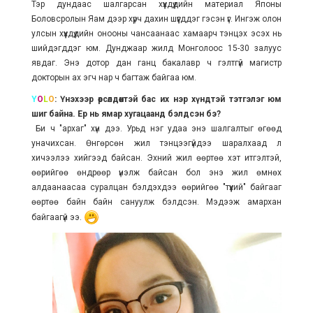
Тэр дундаас шалгарсан хүүхдүүдийн материал Японы
Боловсролын Яам дээр хүрч дахин шүүгддэг гэсэн үг. Ингэж олон
улсын хүүхдүүдийн онооны чансаанаас хамаарч тэнцэх эсэх нь
шийдэгддэг юм. Дунджаар жилд Монголоос 15-30 залуус
явдаг. Энэ дотор дан ганц бакалавр ч гэлтгүй магистр
докторын ах эгч нар ч багтаж байгаа юм.
Y
O
L
O
: Үнэхээр өрсөлдөөнтэй бас их нэр хүндтэй тэтгэлэг юм
шиг байна. Ер нь ямар хугацаанд бэлдсэн бэ?
Би ч "архаг" хүн дээ. Урьд нэг удаа энэ шалгалтыг өгөөд
уначихсан. Өнгөрсөн жил тэнцээгүйдээ шаралхаад л
хичээлээ хийгээд байсан. Эхний жил өөртөө хэт итгэлтэй,
өөрийгөө өндрөөр үнэлж байсан бол энэ жил өмнөх
алдаанаасаа суралцан бэлдэхдээ өөрийгөө "түүхий" байгааг
өөртөө байн байн сануулж бэлдсэн. Мэдээж амархан
байгаагүй ээ.