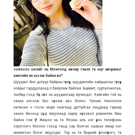
соёлоос нэгийг нь Монголд авчир гэвэл та юуг авчрахыг
хамгийн их хүсэж байна вэ?
Шуудан! Анх дотуур байрны түлхүүр, шуудангийн хайрцагны түлхүүр
хоёрыг гардуулахад л баярлаж байлаа. Баримт, сурталчилгаа,
төлбөр гээд бүх зүйл нь шуудангаар ирчихдэг. Хамгийн гоё нь
захиа илгээж бас хүлээж авч болно. Техник технологи
хөгжсөн ч гэсэн марк наагаад дугтуйгаа лацдаад гараар
захиа бичээд хүнд явуулаад хариу хүлээвэл романтик биш
байна гэж үү?! Жишээ нь та Японы аль нэг үүрэн телефоны
хэрэглэгч боллоо гэхэд танд сар болгон заавал ямар нэг
жижигхэн бэлэг явуулдаг. Тэр нь та бидний үйлчлүүлэгч, та