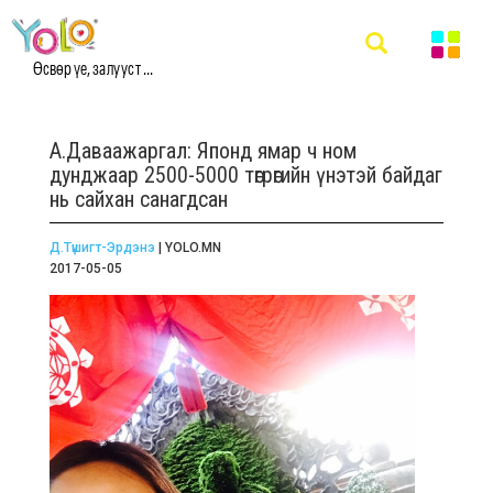
Өсвөр үе, залууст ...
А.Даваажаргал: Японд ямар ч ном
дунджаар 2500-5000 төгрөгийн үнэтэй байдаг
нь сайхан санагдсан
Д.Түшигт-Эрдэнэ
| YOLO.MN
2017-05-05