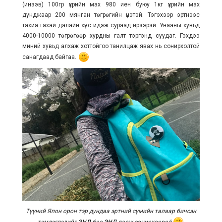
(инээв) 100гр үхрийн мах 980 иен буюу 1кг үхрийн мах
дунджаар 200 мянган төгрөгийн үнэтэй. Тэгэхээр эртнээс
тахиа гахай далайн хүнс идэж сураад ирээрэй. Унааны хувьд
4000-10000 төгрөгөөр хурдны галт тэргэнд суудаг. Гэхдээ
миний хувьд алхаж хоттойгоо танилцаж явах нь сонирхолтой
санагдаад байгаа.
Түүний Япон орон тэр дундаа эртний сүмийн талаар бичсэн