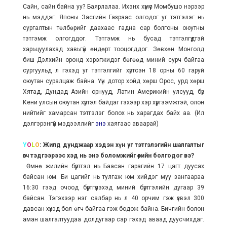
Сайн, сайн байна уу? Баярлалаа. Ихэнх хүмүүс Момбушо нэрээр
нь мэддэг. Японы Засгийн Газраас олгодог уг тэтгэлэг нь
сургалтын төлбөрийг даахаас гадна сар болгоны оюутны
тэтгэмж олгогддог. Тэтгэмж нь бусад тэтгэлгүүдтэй
харьцуулахад хавьгүй өндөрт тооцогддог. Зөвхөн Монголд
биш Дэлхийн оронд хэрэгжидэг бөгөөд миний сурч байгаа
сургуульд л гэхэд уг тэтгэлгийг хүртсэн 18 орны 60 гаруй
оюутан суралцаж байна. Үүн дотор хойд хөрш Орос, урд хөрш
Хятад, Дундад Азийн орнууд, Латин Америкийн улсууд, бүр
Кени улсын оюутан хүртэл байдаг гэхээр хэр хүртээмжтэй, олон
нийтийг хамарсан тэтгэлэг болох нь харагдах байх аа. (Илүү
дэлгэрэнгүй мэдээллийг
энэ
хаягаас аваарай)
Y
O
L
O
: Жилд дунджаар хэдэн хүн уг тэтгэлэгийн шалгалтыг
өгч тэдгээрээс хэд нь энэ боломжийг өөрийн болгодог вэ?
Өмнө жилийн бүртгэл нь Баасан гарагийн 17 цагт дуусах
байсан юм. Би цагийг нь тулгаж юм хийдэг муу зангаараа
16:30 гээд очоод бүртгүүлэхэд миний бүртгэлийн дугаар 39
байсан. Тэгэхээр нэг салбар нь л 40 орчим гэж үзвэл 300
давсан хүүхэд бол өгч байгаа гэж бодож байна. Бичгийн болон
аман шалгалтуудаа долдугаар сар гэхэд аваад дуусчихдаг.