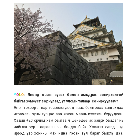
Y
O
L
O
: Японд очиж сурах болон амьдрах сонирхолтой
байгаа хүмүүст зориулаад уг улсын талаар сонирхуулаач?
Япон гэхээр л нар төсөөлөгдөөд явах бэлтгэлээ хангахдаа
ихэвчлэн зуны хувцас авч явсан маань ихээхэн буруудсан.
Хэдий +20 орчим хэм байгаа ч шөнөдөө их зэврүүн байдаг нь
чийглэг уур агаараас нь л болдог байх. Хоолны хувьд энд
ирээд үхэр хонины мах иднэ гэсэн зүйл бараг байхгүй дээ.