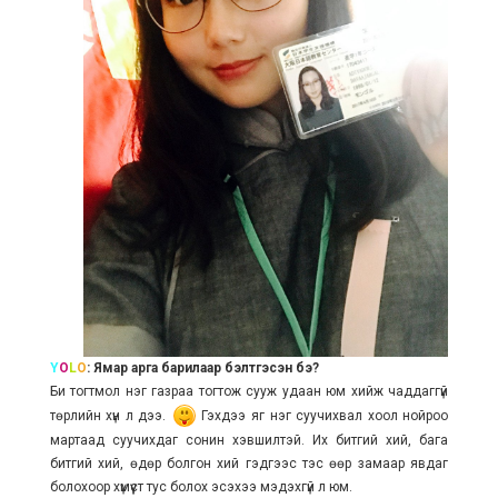
Y
O
L
O
: Ямар арга барилаар бэлтгэсэн бэ?
Би тогтмол нэг газраа тогтож сууж удаан юм хийж чаддаггүй
төрлийн хүн л дээ.
Гэхдээ яг нэг суучихвал хоол нойроо
мартаад суучихдаг сонин хэвшилтэй. Их битгий хий, бага
битгий хий, өдөр болгон хий гэдгээс тэс өөр замаар явдаг
болохоор хүмүүст тус болох эсэхээ мэдэхгүй л юм.