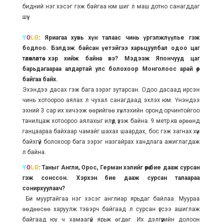
бидний нэг хэсэг гэж байгаа юм шиг л маш дотно санагддаг
шүү.
Y
O
L
O
: Яриагаа хувь хүн талаас чинь үргэлжлүүлье гэж
бодлоо. Бэлдэж байсан үетэйгээ харьцуулбал одоо цаг
төлөвлөлтөө хэр хийж байна вэ? Мэдээж Япончууд цаг
барьдагаараа алдартай улс болохоор Монголоос арай өөр
байгаа байх.
Эхэндээ дасах гэж бага зэрэг зутарсан. Одоо дасаад ирсэн
чинь хотоороо аялах л чухал санагдаад эхлэх юм. Үнэндээ
эхний 3 сар их хичээж өөрийгөө хүчлэхийн оронд орчинтойгоо
танилцаж хотоороо аялахыг илүүд үзэж байна. 9 метр.кв өрөөнд
ганцаараа байхаар чамайг шахах шаардах, бос гэж загнах хүн
байхгүй болохоор бага зэрэг назгайрах хандлага ажиглагдаж
л байна.
Y
O
L
O
: Таныг Англи, Орос, Герман хэлийг өөрөө бие дааж сурсан
гэж сонссон. Хэрхэн бие дааж сурсан талаараа
сонирхуулаач?
Би мууртайгаа нэг хэсэг англиар ярьдаг байлаа. Муураа
өөдөөсөө харуулж тэвэрч байгаад л сурсан үгсээ ашиглаж
байгаад юу ч хамаагүй ярьж өгдөг. Их дэлгүүрийн долоон