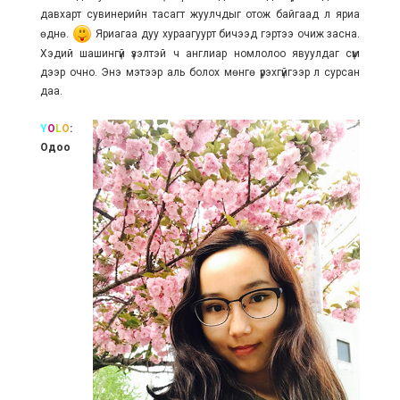
давхарт сувинерийн тасагт жуулчдыг отож байгаад л яриа
өднө.
Яриагаа дуу хураагуурт бичээд гэртээ очиж засна.
Хэдий шашингүй үзэлтэй ч англиар номлолоо явуулдаг сүм
дээр очно. Энэ мэтээр аль болох мөнгө үрэхгүйгээр л сурсан
даа.
Y
O
L
O
:
Одоо