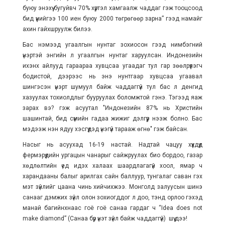
буюу энэхүү бугуйвч 70% хүртэл хамгаалж чаддаг гэж тооцсоод
бид үүнийгээ 100 иен буюу 2000 төгрөгөөр зарна” гээд намайг
ахин гайхшруулж билээ.
Бас нэмээд угаалгын нунтаг зохиосон гээд нимбэгний
үнэртэй энгийн л угаалгын нунтаг харуулсан. Индонезийн
ихэнх айлууд гараараа хувцсаа угаадаг тул гар зөөлрүүлэгч
бодистой, дээрээс нь энэ нунтгаар хувцсаа угаавал
шингэсэн үнэрт шумуул байж чаддаггүй тул бас л денгид
хазуулах тохиолдлыг бууруулах боломжтой гэнэ. Тэгээд яаж
зарах вэ? гэж асуутал "Индонезийн 87% нь Христийн
шашинтай, бид сүмийн гадаа жижиг дэлгүүр нээж болно. Бас
мэдээж нэн ядуу хэсгүүдэд үнэгүй тарааж өгнө" гэж байсан.
Насыг нь асуухад 16-19 настай. Надтай чацуу хүүхдүүд
фермэрүүдийн ургацын чанарыг сайжруулах био бордоо, газар
хөдлөлтийн үед идэх халаах шаардлагагүй хоол, ямар ч
харандааны балыг арилгах сайн баллуур, тунгалаг саван гэх
мэт зүйлийг цаана чинь хийчихжээ. Монголд залуусын шинэ
санааг дэмжих зүйл олон зохиогддог л доо, тэнд орлоо гэхэд
манай багийнхнаас гоё гоё санаа гардаг ч “Idea does not
make diamond” (Санаа бүр үнэт зүйл байж чаддаггүй) шүү дээ!