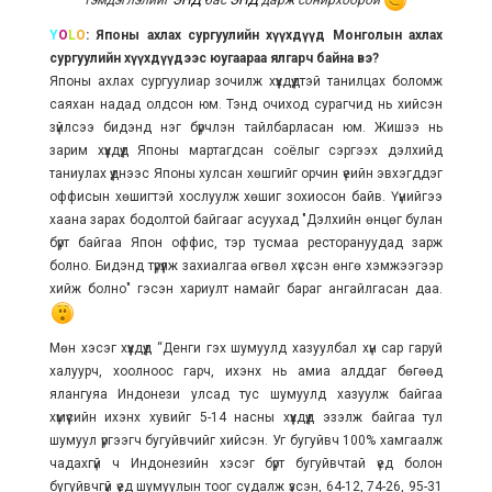
тэмдэглэлийг
ЭНД
бас
ЭНД
дарж сонирхоорой
Y
O
L
O
: Японы ахлах сургуулийн хүүхдүүд Монголын ахлах
сургуулийн хүүхдүүдээс юугаараа ялгарч байна вэ?
Японы ахлах сургуулиар зочилж хүүхдүүдтэй танилцах боломж
саяхан надад олдсон юм. Тэнд очиход сурагчид нь хийсэн
зүйлсээ бидэнд нэг бүрчлэн тайлбарласан юм. Жишээ нь
зарим хүүхдүүд Японы мартагдсан соёлыг сэргээх дэлхийд
таниулах үүднээс Японы хулсан хөшгийг орчин үеийн эвхэгддэг
оффисын хөшигтэй хослуулж хөшиг зохиосон байв. Үүнийгээ
хаана зарах бодолтой байгааг асуухад "Дэлхийн өнцөг булан
бүрт байгаа Япон оффис, тэр тусмаа ресторануудад зарж
болно. Бидэнд түрүүлж захиалгаа өгвөл хүссэн өнгө хэмжээгээр
хийж болно" гэсэн хариулт намайг бараг ангайлгасан даа.
Мөн хэсэг хүүхдүүд “Денги гэх шумуулд хазуулбал хүн сар гаруй
халуурч, хоолноос гарч, ихэнх нь амиа алддаг бөгөөд
ялангуяа Индонези улсад тус шумуулд хазуулж байгаа
хүмүүсийн ихэнх хувийг 5-14 насны хүүхдүүд эзэлж байгаа тул
шумуул үргээгч бугуйвчийг хийсэн. Уг бугуйвч 100% хамгаалж
чадахгүй ч Индонезийн хэсэг бүрт бугуйвчтай үед болон
бугуйвчгүй үед шумуулын тоог судалж үзсэн, 64-12, 74-26, 95-31