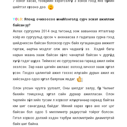
7 хоног хасах, тээврийн хэрэгсэлгүй 3 хонох гээд янз бүрийн
шийтгэл хүлээнэ дээ.
Y
O
L
O
: Японд очихоосоо өмнө Монголд сурч эсвэл ажиллаж
байсан уу?
Ахлах сургуулиа 2014 онд төгсөөд ээж аавынхаа ятгалгаар
хоёр их сургуульд орсон ч анхнаасаа л гадагшаа сурна гээд
шийдчихсэн байсан болохоор сурч байх хугацаандаа амжилт
гаргаж, өөртөө мэдлэг олж авч чадаагүй ээ. Хэдий багш
нарын маань зааж байсан зүйлс чанартай байсан ч дургүйд
хүчгүй гэдэг шүү дээ. Тиймээс их сургуулиасаа гараад ажил хийж
эхэлсэн. Зар наах цагийн ажлаас эхлээд хичээл зааж хүртэл
үзсэн. Гэхдээ цалинтай ажил гэхээс илүү сайн дурын ажил их
хийсэндээ одоо хүртэл баярлаж явдаг.
Олон улсын чуулга уулзалт, Оны шилдэг залуу, бүр Чөлөөт
бөхийн тэмцээнд хүртэл сайн дураар ажилласан. Олон
төрлийн зүйл хийх тусам л хорвоог илүү өргөнөөр хараад байгаа
юм шиг санагдаад байдаг. Миний харах хүрээ анх нэг цэг
байсан бол одоо 5 миллиметр радиустай тойрог болсон.
Гэтэл хорвоо дэлхий хэдэн тэрбум километрийн диаметртэй
байх шиг байна.