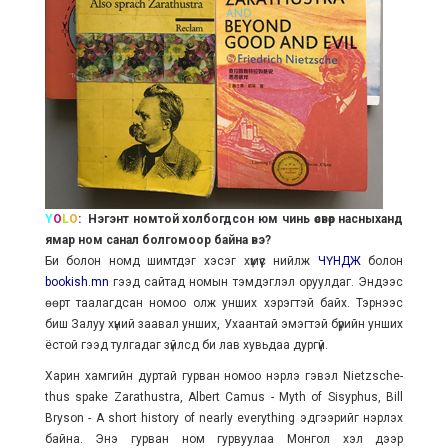
Y
O
L
O
: Нэгэнт номтой холбогдсон юм чинь өсвөр насныханд
ямар ном санал болгомоор байна вэ?
Би болон номд шимтдэг хэсэг хүмүүс нийлж
ЧҮНДЖ
болон
bookish.mn
гээд сайтад номын тэмдэглэл оруулдаг. Эндээс
өөрт таалагдсан номоо олж унших хэрэгтэй байх. Тэрнээс
биш Залуу хүний заавал унших, Ухаантай эмэгтэй бүрийн унших
ёстой гээд тулгадаг зүйлсд би лав хувьдаа дургүй.
Харин хамгийн дуртай гурван номоо нэрлэ гэвэл Nietzsche-
thus spake Zarathustra, Albert Camus - Myth of Sisyphus, Bill
Bryson - A short history of nearly everything эдгээрийг нэрлэх
байна. Энэ гурван ном гурвуулаа Монгол хэл дээр