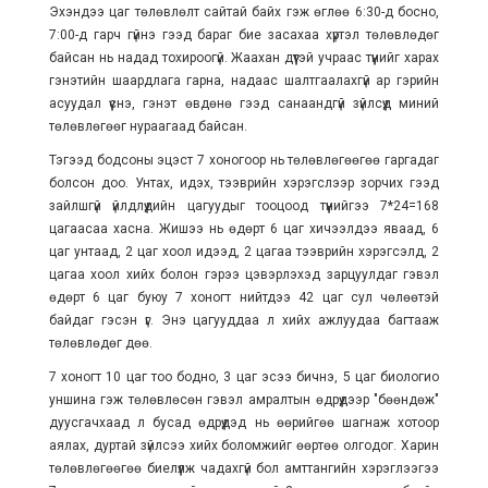
Эхэндээ цаг төлөвлөлт сайтай байх гэж өглөө 6:30-д босно,
7:00-д гарч гүйнэ гээд бараг бие засахаа хүртэл төлөвлөдөг
байсан нь надад тохироогүй. Жаахан дүүтэй учраас түүнийг харах
гэнэтийн шаардлага гарна, надаас шалтгаалахгүй ар гэрийн
асуудал үүснэ, гэнэт өвдөнө гээд санаандгүй зүйлсүүд миний
төлөвлөгөөг нураагаад байсан.
Тэгээд бодсоны эцэст 7 хоногоор нь төлөвлөгөөгөө гаргадаг
болсон доо. Унтах, идэх, тээврийн хэрэгслээр зорчих гээд
зайлшгүй үйлдлүүдийн цагуудыг тооцоод түүнийгээ 7*24=168
цагаасаа хасна. Жишээ нь өдөрт 6 цаг хичээлдээ яваад, 6
цаг унтаад, 2 цаг хоол идээд, 2 цагаа тээврийн хэрэгсэлд, 2
цагаа хоол хийх болон гэрээ цэвэрлэхэд зарцуулдаг гэвэл
өдөрт 6 цаг буюу 7 хоногт нийтдээ 42 цаг сул чөлөөтэй
байдаг гэсэн үг. Энэ цагууддаа л хийх ажлуудаа багтааж
төлөвлөдөг дөө.
7 хоногт 10 цаг тоо бодно, 3 цаг эсээ бичнэ, 5 цаг биологио
уншина гэж төлөвлөсөн гэвэл амралтын өдрүүдээр "бөөндөж"
дуусгачхаад л бусад өдрүүдэд нь өөрийгөө шагнаж хотоор
аялах, дуртай зүйлсээ хийх боломжийг өөртөө олгодог. Харин
төлөвлөгөөгөө биелүүлж чадахгүй бол амттангийн хэрэглээгээ