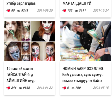
хөтөлбөр зарлагдлаа
МАРТАГДАШГҮЙ
дурсамжаасаа хуваалцлаа
85
5248
2019-03-20
132
3191
2021-12-24
19 настай охины
НОМЫН БАЯР ЭХЭЛЛЭЭ:
ГАЙХАЛТАЙ бөгөөд
Байгууллага, хувь хүмүүс
АЙМШГИЙН нүүр
номоо хямдруулж байна
хувиргалтууд
246
9858
2016-06-22
0
760
2026-05-15