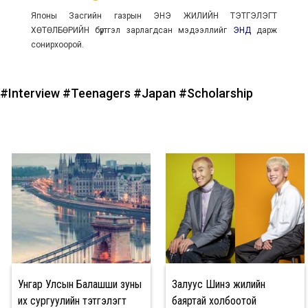
Японы Засгийн газрын ЭНЭ ЖИЛИЙН ТЭТГЭЛЭГТ
ХӨТӨЛБӨРИЙН бүртгэл зарлагдсан мэдээллийг
ЭНД
дарж
сонирхоорой.
#Interview
#Teenagers
#Japan
#Scholarship
Унгар Улсын Балашши зуны
Залуус Шинэ жилийн
их сургуулийн тэтгэлэгт
баяртай холбоотой