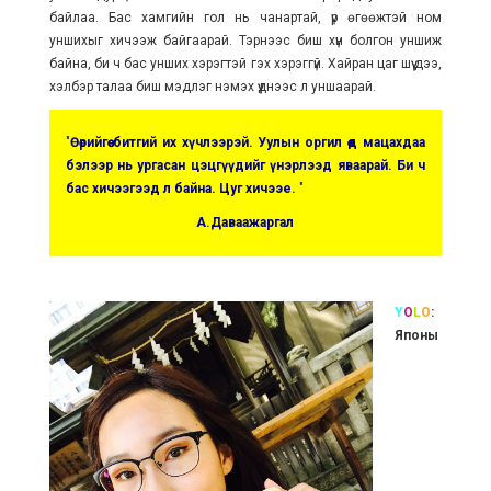
байлаа. Бас хамгийн гол нь чанартай, үр өгөөжтэй ном
уншихыг хичээж байгаарай. Тэрнээс биш хүн болгон уншиж
байна, би ч бас унших хэрэгтэй гэх хэрэггүй. Хайран цаг шүү дээ,
хэлбэр талаа биш мэдлэг нэмэх үүднээс л уншаарай.
"
Өөрийгөө битгий их хүчлээрэй. Уулын оргил өөд мацахдаа
бэлээр нь ургасан цэцгүүдийг үнэрлээд яваарай. Би ч
бас хичээгээд л байна. Цуг хичээе.
"
А.Даваажаргал
Y
O
L
O
:
Японы