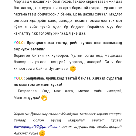
Маргааш ч үхэхийг хэн байг гэхэв. Гэхдээ ойрын таван жилдээ
багтаагаад хэл сурах шинэ арга барилтай цуврал гурван ном
гаргана гээд бодчихсон л байна. Ер нь цахим хичээл, мэдлэг
олгосон хүүхэлдэйн кино, сонсдог номын тэмдэглэл гэх мэт
зүйлс л хийх тухай өдөр бүр боддог. Өөрийгөө муу бас
хангалтгүй гэж гололгүй хийгээд л үзнэ дээ.
Y
O
L
O
: Ярилцлагынхаа төгсгөлд өөрийн зүгээс өсвөр насныханд
зориулж зөвлөгөө өгөөч?
Өөрийгөө битгий их хүчлээрэй. Уулын оргил өөд мацахдаа
бэлээр нь ургасан цэцгүүдийг үнэрлээд яваарай. Би ч бас
хичээгээд л байна. Цуг хичээе.
Y
O
L
O
: Баярлалаа, ярилцахад таатай байлаа. Хичээл сурлагад
нь маш том амжилт хүсье!
Баярлалаа. Энд мах алга, махаа сайн идээрэй,
Монголчуудаа!
Хэрэв чи Даваажаргалаас Момбушо тэтгэлэгт хэрхэн тэнцсэн
талаар болон бусад мэдээлэл авахыг хүсвэл
dawaajargal62@gmail.com
цахим шуудангаар холбогдоорой.
Амжилт хүсье