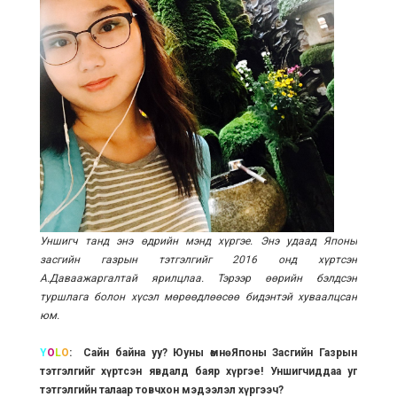
Уншигч танд энэ өдрийн мэнд хүргэе. Энэ удаад Японы
засгийн газрын тэтгэлгийг 2016 онд хүртсэн
А.Даваажаргалтай ярилцлаа. Тэрээр өөрийн бэлдсэн
туршлага болон хүсэл мөрөөдлөөсөө бидэнтэй хуваалцсан
юм.
Y
O
L
O
: Сайн байна уу? Юуны өмнө Японы Засгийн Газрын
тэтгэлгийг хүртсэн явдалд баяр хүргэе! Уншигчиддаа уг
тэтгэлгийн талаар товчхон мэдээлэл хүргээч?