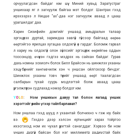
орчуулагдсан байдаг юм шүү. Миний хувьд Заратустраг
уншихаар яг л загнуулж байгаа мэт болдог. Шантрах гээд
ирэхээрээ л Ницше "ах"-даа нэг загнуулж аваад л цааш
урагшилдаг даа.
Харин Сизифийн домгийг уншаад амьдралын талаар
эргэцүүлэх дуртай, заримдаа завгүй гүйсээр байгаад өөрөө
өөртэйгээ ярилцах хугацаа олдохгүй үе гардаг. Боломж гарвал
л хариу нь олдохгүй олон зүйлсийг эргэцүүлж өөрийгөө оддын
тоосонцор, өчүүхэн гэдгээ мэдрэх нь сайхан байдаг. Гурав
дахь номны зохиолч болох Билл Брайсон нь шинжлэх ухааны
хэцүү бүхнийг хөнгөвчилж хэн ч уншсан ойлгохоор бичдэг.
Шинжлэх ухааны товч түүхийг уншаад өөрт таалагдсан
салбарын тухай суурь мэдлэгтэй болж аваад цааш
үргэлжлүүлэн судлахад нэмэр болдог юм.
Y
O
L
O
: Ном уншихын давуу тал болон яагаад унших
хэрэгтэйг өөрийн үгээр тайлбарлавал?
Ном уншлаа гээд шууд л ухаантай болчихно ч гэж юу байх
вэ.
Гэхдээ дээр хэлсэн ертөнцийг харах тойргоо
ихэсгэхэд ном их чухал үүрэгтэй санагддаг. Хэрвээ би ном
унших дургүй байсан бол нэг миллиметр радиустай байх