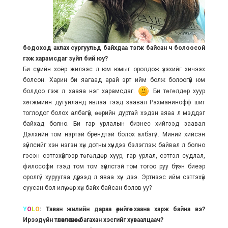
бодоход ахлах сургуульд байхдаа тэгж байсан ч болоосой
гэж харамсдаг зүйл бий юу?
Би сүүлийн хоёр жилээс л юм юмыг оролдож үзэхийг хичээх
болсон. Харин би яагаад арай эрт ийм болж болоогүй юм
болдоо гэж л хааяа нэг харамсдаг.
Би төгөлдөр хуур
хөгжмийн дугуйланд явлаа гээд заавал Рахманинофф шиг
тоглодог болох албагүй, өөрийн дуртай хэдэн аяаа л мэддэг
байхад болно. Би гар урлалын бизнес хийгээд заавал
Дэлхийн том нэртэй брендтэй болох албагүй. Миний хийсэн
зүйлсийг хэн нэгэн хүн дотны хүндээ бэлэглэж байвал л болно
гэсэн сэтгэхүйгээр төгөлдөр хуур, гар урлал, сэтгэл судлал,
философи гээд том том зүйлстэй том тогоо руу бүтэн биеэр
оролгүй хуруугаа дүрээд л яваа хүн дээ. Эртнээс ийм сэтгэхүй
суусан бол илүү өөр хүн байх байсан болов уу?
Y
O
L
O
: Таван жилийн дараа өөрийгөө хаана харж байна вэ?
Ирээдүйн төлөвлөгөөнөөсөө багахан хэсгийг хуваалцаач?