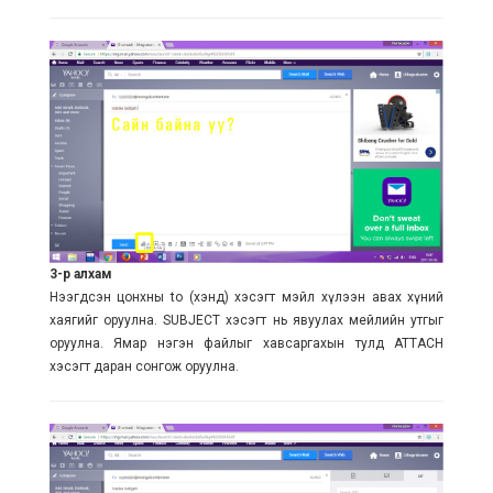
3-р алхам
Нээгдсэн цонхны to (хэнд) хэсэгт мэйл хүлээн авах хүний
хаягийг оруулна. SUBJECT хэсэгт нь явуулах мейлийн утгыг
оруулна. Ямар нэгэн файлыг хавсаргахын тулд ATTACH
хэсэгт даран сонгож оруулна.