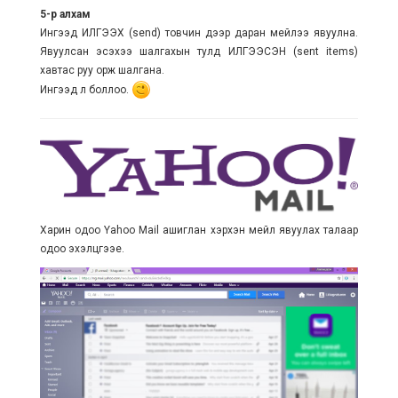
5-р алхам
Ингээд ИЛГЭЭХ (send) товчин дээр даран мейлээ явуулна.
Явуулсан эсэхээ шалгахын тулд ИЛГЭЭСЭН (sent items)
хавтас руу орж шалгана.
Ингээд л боллоо.
Харин одоо Yahoo Mail ашиглан хэрхэн мейл явуулах талаар
одоо эхэлцгээе.