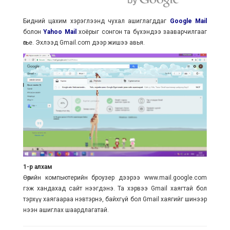
Бидний цахим хэрэглээнд чухал ашиглагддаг
Google Mail
болон
Yahoo Mail
хоёрыг сонгон та бүхэндээ зааварчилгааг
өгье. Эхлээд Gmail.com дээр жишээ авья.
1-р алхам
Өөрийн компьютерийн броузер дээрээ www.mail.google.com
гэж хандахад сайт нээгдэнэ. Та хэрвээ Gmail хаягтай бол
тэрхүү хаягаараа нэвтэрнэ, байхгүй бол Gmail хаягийг шинээр
нээн ашиглах шаардлагатай.