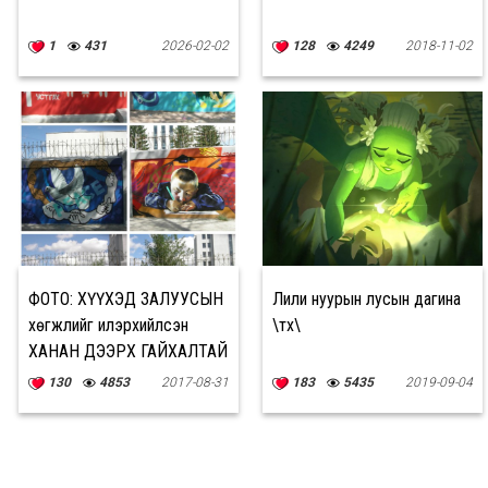
1
431
2026-02-02
128
4249
2018-11-02
ФОТО: ХҮҮХЭД ЗАЛУУСЫН
Лили нуурын лусын дагина
хөгжлийг илэрхийлсэн
\түүх\
ХАНАН ДЭЭРХ ГАЙХАЛТАЙ
ЗУРГУУД
130
4853
2017-08-31
183
5435
2019-09-04