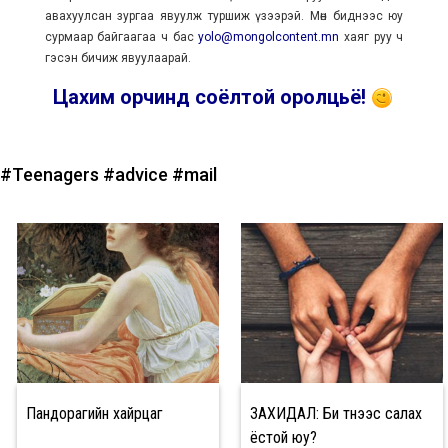
авахуулсан зургаа явуулж туршиж үзээрэй. Мөн биднээс юу
сурмаар байгаагаа ч бас
yolo@mongolcontent.mn
хаяг руу ч
гэсэн бичиж явуулаарай.
Цахим орчинд соёлтой оролцьё!
#Teenagers
#advice
#mail
Пандорагийн хайрцаг
ЗАХИДАЛ: Би түүнээс салах
ёстой юу?