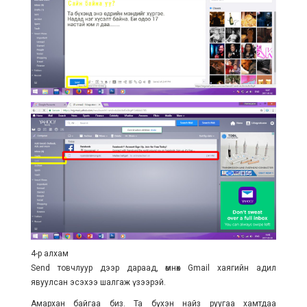
4-р алхам
Send товчлуур дээр дараад, өмнөх Gmail хаягийн адил
явуулсан эсэхээ шалгаж үзээрэй.
Амархан байгаа биз. Та бүхэн найз руугаа хамтдаа