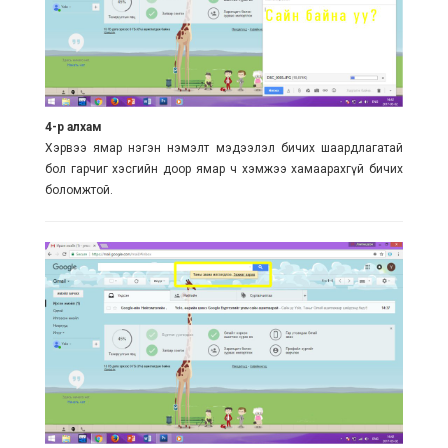
4-р алхам
Хэрвээ ямар нэгэн нэмэлт мэдээлэл бичих шаардлагатай
бол гарчиг хэсгийн доор ямар ч хэмжээ хамаарахгүй бичих
боломжтой.