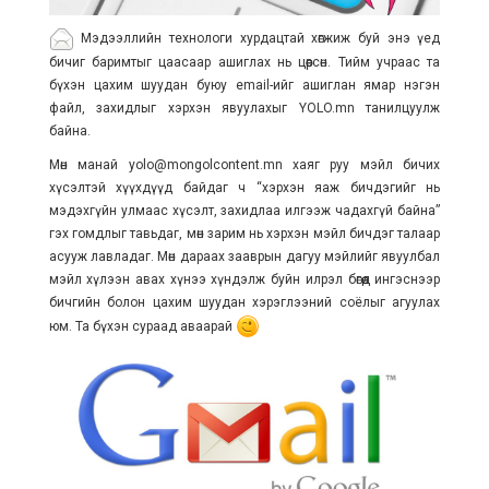
Мэдээллийн технологи хурдацтай хөгжиж буй энэ үед
бичиг баримтыг цаасаар ашиглах нь цөөрсөн. Тийм учраас та
бүхэн цахим шуудан буюу email-ийг ашиглан ямар нэгэн
файл, захидлыг хэрхэн явуулахыг YOLO.mn танилцуулж
байна.
Мөн манай yolo@mongolcontent.mn хаяг руу мэйл бичих
хүсэлтэй хүүхдүүд байдаг ч “хэрхэн яаж бичдэгийг нь
мэдэхгүйн улмаас хүсэлт, захидлаа илгээж чадахгүй байна”
гэх гомдлыг тавьдаг, мөн зарим нь хэрхэн мэйл бичдэг талаар
асууж лавладаг. Мөн дараах зааврын дагуу мэйлийг явуулбал
мэйл хүлээн авах хүнээ хүндэлж буйн илрэл бөгөөд ингэснээр
бичгийн болон цахим шуудан хэрэглээний соёлыг агуулах
юм. Та бүхэн сураад аваарай