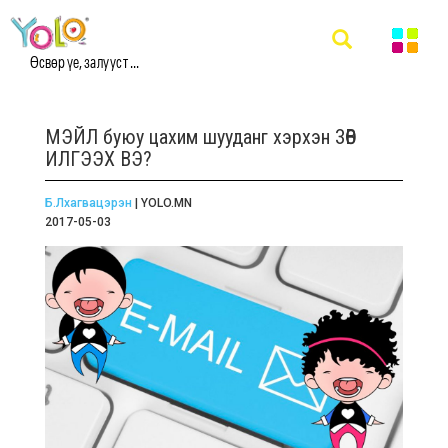
Өсвөр үе, залууст ...
МЭЙЛ буюу цахим шууданг хэрхэн ЗӨВ
ИЛГЭЭХ ВЭ?
Б.Лхагвацэрэн
| YOLO.MN
2017-05-03