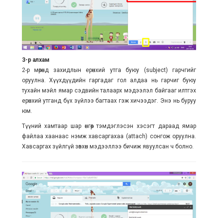
3-р алхам
2-р мөрөнд захидлын ерөнхий утга буюу (subject) гарчгийг
оруулна. Хүүхдүүдийн гаргадаг гол алдаа нь гарчиг буюу
тухайн мэйл ямар сэдвийн талаарх мэдээлэл байгааг илтгэх
ерөнхий утганд бүх зүйлээ багтаах гэж хичээдэг. Энэ нь буруу
юм.
Түүний хамтаар шар өнгөөр тэмдэглэсэн хэсэгт дараад ямар
файлаа хаанаас нэмж хавсаргахаа (attach) сонгож оруулна.
Хавсаргах зүйлгүй зөвхөн мэдээллээ бичиж явуулсан ч болно.