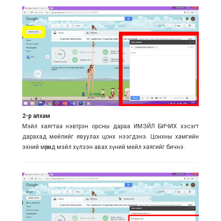
2-р алхам
Мэйл хаягтаа нэвтрэн орсны дараа ИМЭЙЛ БИЧИХ хэсэгт
дарахад мейлийг явуулах цонх нээгдэнэ. Цонхны хамгийн
эхний мөрөнд мэйл хүлээн авах хүний мейл хаягийг бичнэ.