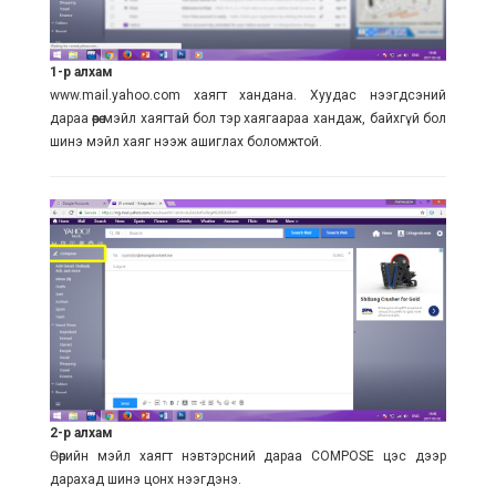
1-р алхам
www.mail.yahoo.com хаягт хандана. Хуудас нээгдсэний
дараа өөрөө мэйл хаягтай бол тэр хаягаараа хандаж, байхгүй бол
шинэ мэйл хаяг нээж ашиглах боломжтой.
2-р алхам
Өөрийн мэйл хаягт нэвтэрсний дараа COMPOSE цэс дээр
дарахад шинэ цонх нээгдэнэ.