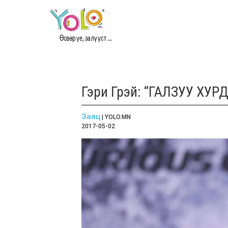
Өсвөр үе, залууст ...
Гэри Грэй: “ГАЛЗУУ ХУРД
Заяц
| YOLO.MN
2017-05-02