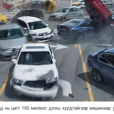
 нь цагт 100 милиэс дээш хурдтайгаар машинаар ур