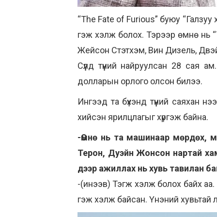
“The Fate of Furious” буюу “Галзуу
гэж хэлж болох. Тэрээр өмнө нь “Th
Жейсон Стэтхэм, Вин Дизель, Двэ
Сүүлд түүний найруулсан 28 сая 
долларын орлого олсон билээ.
Ингээд та бүхэнд түүний саяхан н
хийсэн ярилцлагыг хүргэж байна.
-Өмнө нь та машинаар мөрдөх, 
Терон, Дуэйн Жонсон нартай хам
дээр ажиллах нь хувь тавилан ба
-(инээв) Тэгж хэлж болох байх аа. 
гэж хэлж байсан. Үнэний хувьтай л