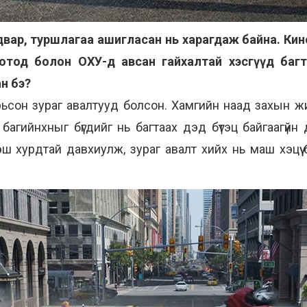
адвар, туршлагаа ашигласан нь харагдаж байна. Ки
отод болон ОХУ-д авсан гайхалтай хэсгүүд багт
н бэ?
сорьсон зураг авалтууд болсон. Хамгийн наад захын
багийнхныг бүгдийг нь багтаах дэд бүтэц байгаагүй
 хурдтай давхиулж, зураг авалт хийх нь маш хэцүү