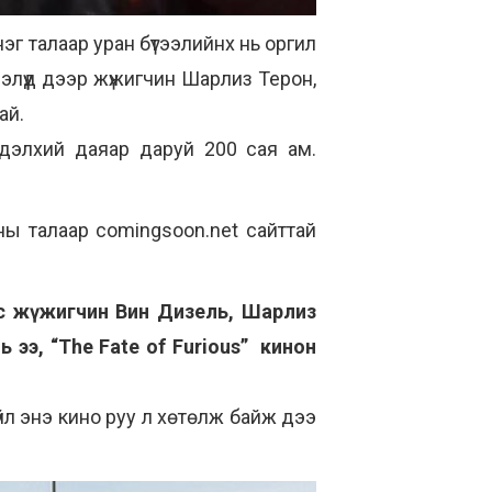
нэг талаар уран бүтээлийнх нь оргил
тээлүүд дээр жүжигчин Шарлиз Терон,
ай.
о дэлхий даяар даруй 200 сая ам.
оны талаар comingsoon.net сайттай
ас жүжигчин Вин Дизель, Шарлиз
ээ, “The Fate of Furious” кинон
зүйл энэ кино руу л хөтөлж байж дээ