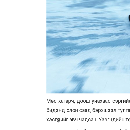
Мөс хагарч, доош унахаас сэргий
бидэнд олон саад бэрхшээл тулгар
хэсгүүдийг авч чадсан. Үзэгчдийн тө