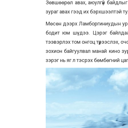
Зөвшөөрөл авах, аюулгүй байдлыг
зураг авах гээд их бэрхшээлтэй ту
Мөсөн дээрх Ламборгиниудын уралд
бодит юм шүү дээ. Цэрэг байлда
тээвэрлэх том онгоц түрээслэх, о
зохион байгуулвал манай кино зур
зэрэг нь яг л тэсрэх бөмбөгний ца