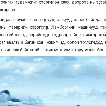
 хангах, гудамжийг хэсэгчлэн хаах, дээрээс нь зүгэ
лгарсан.
аан, шумбагч онгоцнууд, танкууд, цэрэг байлдааны 
аны тээврийн хэрэгслүүд, Ламборгини машинууд гэх 
чсон хойноо эдгээрийг өдөр өдрөөр хайлж, нимгэрэх
аг авалтын багийнхан, жүжигчид, орлон тоглогчдод а
г ажиллаж байгаатай л адил мэдрэмж төрүүлэх шиг бол