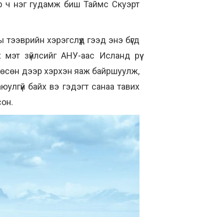
эр ч нэг гудамж биш Таймс Скуэрт
тээврийн хэрэгслүүд гээд энэ бүгд
мэт зүйлсийг АНУ-аас Исланд рүү
 мөсөн дээр хэрхэн яаж байршуулж,
юулгүй байх вэ гэдэгт санаа тавих
сон.