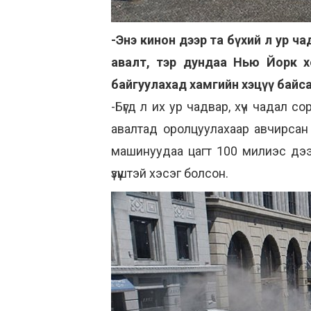
-Энэ кинон дээр та бүхий л ур ч
авалт, тэр дундаа Нью Йорк х
байгуулахад хамгийн хэцүү байса
-Бүгд л их ур чадвар, хүч чадал 
авалтад оролцуулахаар авчирсан 
машинуудаа цагт 100 милиэс дээш
үзүүштэй хэсэг болсон.