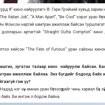
 хурд 8” кино найруулагч Ф. Гэри Грэйний хувьд зарим 
e Italian Job”, “A Man Apart”, “Be Cool” зэрэг уран бү
йн Жонсон нартай хамтран ажиллаж байсан туршлагат
ам. долларын өртөгтэй “Straight Outta Compton” кин
ээлтээ хийсэн “The Fate of Furious” уран сайхны кин
мөшгих, зугатах талаар кино найруулж байсан. Б
тран ажиллаж байлаа. Энэ бүгдийг бодоод байх нь 
йгаагүй гэж үү?
Надад нэг хүн өмнөх уран бүтээлүүдийг чинь харвал бүх 
 байх. Би ингэж л бодож байна.