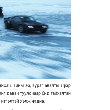
сан. Тийм ээ, зураг авалтын үеэр
ийг даван туулснаар бид гайхалтай
йг итгэлтэй хэлж чадна.