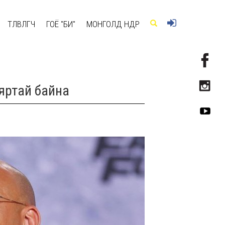
ТӨЛӨВЛӨГЧ
ГОЁ "БИ"
МОНГОЛД ӨНӨӨДӨР
аяртай байна