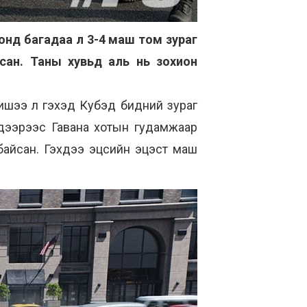
нонд багадаа л 3-4 маш том зураг
сан. Таны хувьд аль нь зохион
 жишээ л гэхэд Кубэд бидний зураг
н дээрээс Гавана хотын гудамжаар
 байсан. Гэхдээ эцсийн эцэст маш