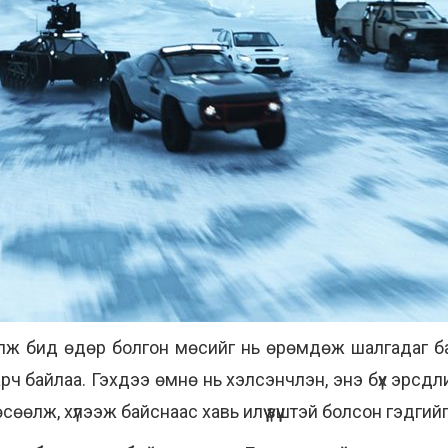
лж бид өдөр болгон мөсийг нь өрөмдөж шалгадаг бай
ч байлаа. Гэхдээ өмнө нь хэлсэнчлэн, энэ бүх эрсдл
сөөлж, хүлээж байснаас хавь илүү үзүүштэй болсон гэдги