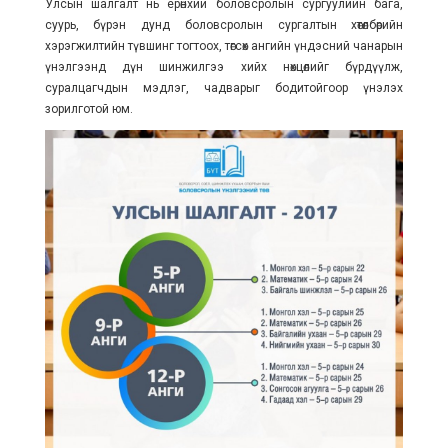
Улсын шалгалт нь ерөнхий боловсролын сургуулийн бага,
суурь, бүрэн дунд боловсролын сургалтын хөтөлбөрийн
хэрэгжилтийн түвшинг тогтоох, төгсөх ангийн үндэсний чанарын
үнэлгээнд дүн шинжилгээ хийх нөхцөлийг бүрдүүлж,
суралцагчдын мэдлэг, чадварыг бодитойгоор үнэлэх
зорилготой юм.