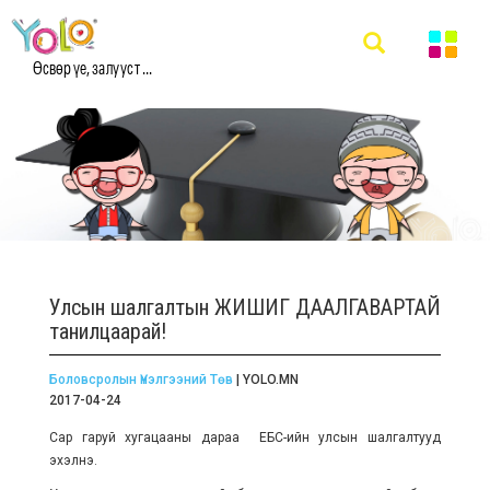
Өсвөр үе, залууст ...
Улсын шалгалтын ЖИШИГ ДААЛГАВАРТАЙ
танилцаарай!
Боловсролын Үнэлгээний Төв
| YOLO.MN
2017-04-24
Сар гаруй хугацааны дараа ЕБС-ийн улсын шалгалтууд
эхэлнэ.