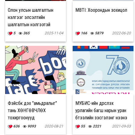
Олон улсын шалгалтын
MBTI: Хоорондын зохицол
үнэлгээг элсэлтийн
шалгалтын үнэлгээтэй
дүйцүүлэх цахим хүсэлт авах
5
365
2025-11-04
166
5879
2022-06-20
хугацаа энэ сарын 14-нд
дуусна
Фэйсбүүк дэх "амьдралыг"
МУБИС-ийн дүрслэх
тань ХӨНГӨВЧЛӨХ
урлагийн багш нарын уран
тохиргоонууд
бүтээлийн үзэсгэлэнг нээнэ
636
9093
2020-08-21
55
2221
2021-09-03