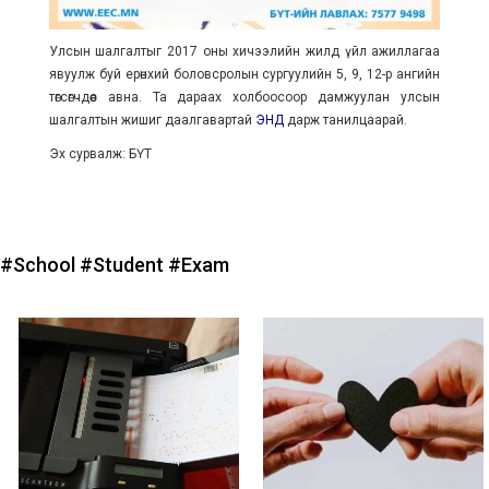
Улсын шалгалтыг 2017 оны хичээлийн жилд үйл ажиллагаа
явуулж буй ерөнхий боловсролын сургуулийн 5, 9, 12-р ангийн
төгсөгчдөөс авна. Та дараах холбоосоор дамжуулан улсын
шалгалтын жишиг даалгавартай
ЭНД
дарж танилцаарай.
Эх сурвалж: БҮТ
#School
#Student
#Exam