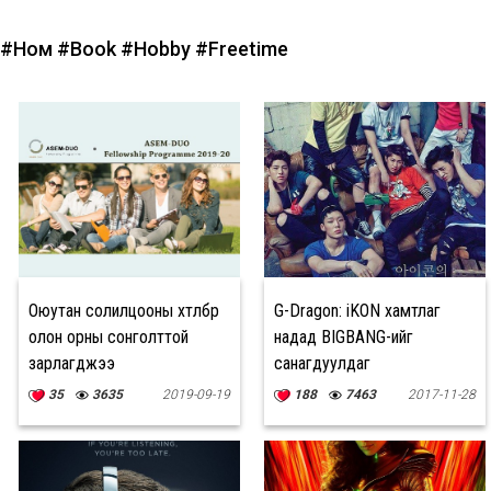
#Ном
#Book
#Hobby
#Freetime
Оюутан солилцооны хөтөлбөр
G-Dragon: iKON хамтлаг
олон орны сонголттой
надад BIGBANG-ийг
зарлагджээ
санагдуулдаг
35
3635
2019-09-19
188
7463
2017-11-28