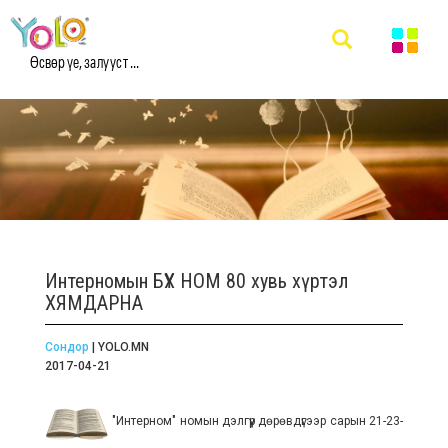
Өсвөр үе, залууст ...
Интерномын БҮХ НОМ 80 хувь хүртэл
ХЯМДАРНА
Сондор
| YOLO.MN
2017-04-21
"Интерном" номын дэлгүүр дөрөвдүгээр сарын 21-23-