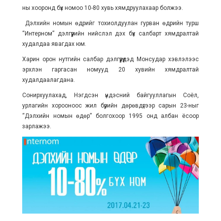
ны хооронд бүх номоо 10-80 хувь хямдруулахаар болжээ.
Дэлхийн номын өдрийг тохиолдуулан гурван өдрийн турш
“Интерном” дэлгүүрийн нийслэл дэх бүх салбарт хямдралтай
худалдаа явагдах юм.
Харин орон нутгийн салбар дэлгүүрүүдэд Монсудар хэвлэлээс
эрхлэн гаргасан номууд 20 хувийн хямдралтай
худалдаалагдана.
Сонирхуулахад, Нэгдсэн үндэсний байгууллагын Соёл,
урлагийн хорооноос жил бүрийн дөрөвдүгээр сарын 23-ныг
“Дэлхийн номын өдөр” болгохоор 1995 онд албан ёсоор
зарлажээ.