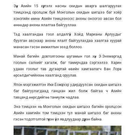
Зүүн Азийн 15 хүртэлх насны охидын аварга шалгаруулах
тэмцээнд оролцож буй Монголын охидын шигшээ баг хоёр
хоногийн өмнө Азийн тэмцээнээс анхны оноогоо авсан бол
өнөөдөр анхны ялалтаа байгууллаа.
Тэд хаалгандаа гоол алдалгүй Хойд Марианы Арлуудыг
буулган авснаар анхны ялалт байгуулахдаа хаалгаа хуурай
манасан гэсэн амжилтын эзэд боллоо.
Манай багийн довтолгооны шугамын гол хүн Э.Энхмаргад
гоолын салхийг хагалж, баг тамирчдаа сэргээлээ. Харин
удаах гоолыг тав дугаартай өвийн хамгаалагч Ван Лора
өрсөлдөгчийнхөө хаалганд оруулав.
Япон мэргэжилтэн Ики Ёожүгээр удирдуулсан охидын шигшээ
баг байгуулагдаад ганцхан жил болж байгаа ч Азийн
тавцанд өөрсдийгөө таниулж чадлаа.
Энэ тэмцээн нь Монголын охидын шигшээ багийн оролцсон
Азийн хамгийн том тэмцээн тул манай шигшээ баг анхны
гэсэн тодотголтой түүхэн үйл явдлуудаар дүүрэн байна.