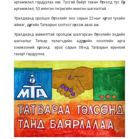
өргөмжлөл гардуулах юм. Тусгай байрт таван бүтээлд тус бүр
өргөмжлөл, 50 мянган төгрөгийн мөнгөн шагналтай.
Уралдаанд оролцох бүтээлийг энэ сарын 22-ныг хүртэл тухайн
аймаг, дүүргийн Татварын хэлтэст хүлээж авах аж.
Уралдаанд амжилттай оролцож шалгарсан бүтээлийн эздийн
шагналыг Татвар төлөгчдийн өдрүүдийн нээлтийн арга
хэмжээний хүрээнд ирэх сарын 08-нд Татварын ерөнхий
газарт гардуулна.