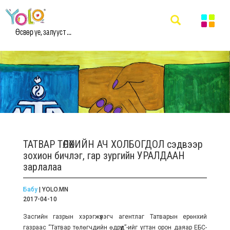
Өсвөр үе, залууст ...
ТАТВАР ТӨЛӨХИЙН АЧ ХОЛБОГДОЛ сэдвээр
зохион бичлэг, гар зургийн УРАЛДААН
зарлалаа
Бабу
| YOLO.MN
2017-04-10
Засгийн газрын хэрэгжүүлэгч агентлаг Татварын ерөнхий
газраас “Татвар төлөгчдийн өдрүүд”-ийг угтан орон даяар ЕБС-