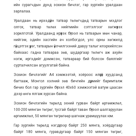
ийн сурагчдын дунд зохион бичлэг, гар зургийн уралдаан
зарлалаа.
Уралдаан нь ирээдүйн татвар төлөгчдөд татварын мэдлэг
олгох, татвар төлөх нийгмийн сэтгэлгээг хөгжүүлэх
зорилготой. Уралдаанд ирүүлэх бүтээл нь татварын мөн чанар,
нийгэм, эдийн засгийн ач холбогдол, улс орны хөгжилд
гүйцэтгэх үүрэг, татварын үйлчилгээний давуу талыг илэрхийлсэн
байхаас гадна татвараа зөв, шударгаар төлөгч аж ахуйн
нэгж, иргэдийг дэмжсэн, татвараар бий болсон баялгийг
сурталчилсан агуулгатай байна.
Зохион бичлэгийг А4 хэмжээтэй, хоёроос илүүгүй хуудсанд
багтааж, Монгол хэлний зөв бичгийн дүрмийг баримталж
бичих бол гар зургийн бүтээл 40х60 хэмжээтэй ватум цаасан
дээр өнгө ялгаж зурсан байна.
Зохион бичлэгийн төрөлд эхний гурван байрт өргөмжлөл,
100-200 мянган төгрөг, тусгай байрт таван бүтээл шалгаруулан
өргөмжлөл, 50 мянган төгрөгөөр шагнаж урамшуулах юм.
Гар зургийн төрөлд нэгдүгээр байрт 250 мянга, хоёрдугаар
байрт 180 мянга, гуравдугаар байрт 150 мянган төгрөг,