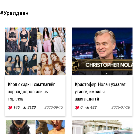
#Уралдаан
Кпоп охидын хамтлагийг
Кристофер Нолан ухаалаг
нэр хүндээрээ аль нь
утасгүй, имэйл ч
тэргүүлэв
ашигладаггүй
145
3123
2023-09-13
0
488
2026-07-28