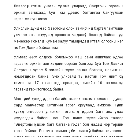
Ливерпүүл хотын унаган хүү, энэ улиралд Эвертоны гарааны
эрхийг авчихаад буй Том Дэвис багтайгаа байгуулсан
гэрээгээ сунгажээ.
Улирлын дунд үеэс Эвертоны олон тамирчид бэртэл гэмтлийн
улмаас тоглолтуудад оролцож чадахгүй болоод байсан үед
менежер Роналд Куман залуу тамирчдад итгэл олгосны нэг
нь Том Дэвис байсан юм.
Улмаар өөрт олдсон боломжоо маш сайн ашиглаж өдгөө
гарааны эрхийг аль хэдийн өөрийн болгоод буй Том Дэвист
Эвертоны зүгээс 5 жилийн гэрээ санал болгож, цалинг нь
нэмэгдүүлсэн байна. Энэ улиралд 18 настай Том нийт бүх
тэмцээнд 17 тоглолтод оролцож, лигийн 10 тоглолтод
гараанд гарч тоглоод байна.
Мөн түүний хувьд үндсэн багийн төлөөх анхны гоолоо нэгдүгээр
сард Манчестер Ситигийн эсрэг оруулаад амжсан. Түүний
хувьд өнгөрсөн улирлын төгсгөлд үндсэн багт анх удаа
дуудагдаж байсан юм. Том шинэ гэрээнийхээ талаар
“Эвертоны үндсэн багт багтана гэдэг бол надад нэр төрийн
хэрэг байсан. Боломж олдмогц би алдахгүй байхыг хичээсэн.