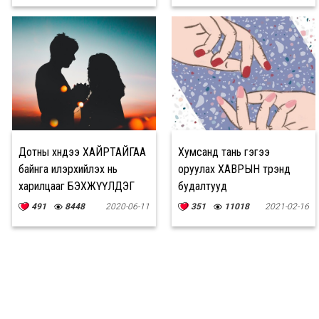
Дотны хүндээ ХАЙРТАЙГАА
Хумсанд тань гэгээ
байнга илэрхийлэх нь
оруулах ХАВРЫН трэнд
харилцааг БЭХЖҮҮЛДЭГ
будалтууд
491
8448
2020-06-11
351
11018
2021-02-16