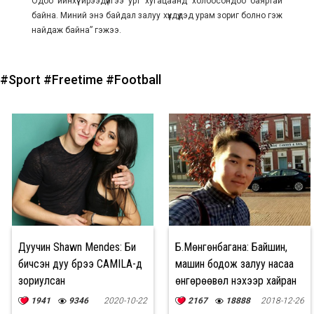
Одоо ийнхүү ирээдүйгээ урт хугацаанд холбосондоо баяртай
байна. Миний энэ байдал залуу хүүхдүүдэд урам зориг болно гэж
найдаж байна” гэжээ.
#Sport
#Freetime
#Football
Дуучин Shawn Mendes: Би
Б.Мөнгөнбагана: Байшин,
бичсэн дуу бүрээ CAMILA-д
машин бодож залуу насаа
зориулсан
өнгөрөөвөл үнэхээр хайран
1941
9346
2020-10-22
2167
18888
2018-12-26