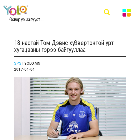
Өсвөр үе, залууст ...
18 настай Том Дэвис хүү Эвертонтой урт
хугацааны гэрээ байгууллаа
SPS
| YOLO.MN
2017-04-04