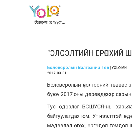
Өсвөр үе, залууст ...
"ЭЛСЭЛТИЙН ЕРӨНХИЙ ША
Боловсролын Үнэлгээний Төв
| YOLO.MN
2017-03-31
Боловсролын үнэлгээний төвөөс
буюу 2017 оны дөрөвдүгээр сарын
Тус өдөрлөг БСШУСЯ-ны харьяа 
байгуулагдах юм. Уг нээлттэй өд
мэдээлэл өгөх, өргөдөл гомдол ш