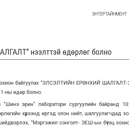
ЭНТЕРТАЙНМЕНТ
ЛГАЛТ" нээлттэй өдөрлөг болно
 зохион байгуулах "ЭЛСЭЛТИЙН ЕРӨНХИЙ ШАЛГАЛТ-
 1-ны өдөр болно.
"Шинэ эрин" лаборатори сургуулийн байранд 10:
өрлөгийн хүрээнд иргэд олон нийт, шалгуулагчдад зо
ийдвэрлэх, “Мэргэжил сонголт- ЭЕШ-ын бүтэц зохио