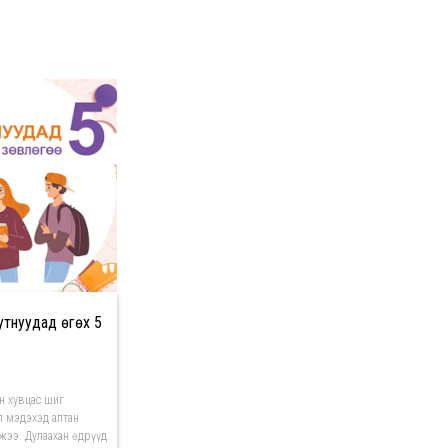
тнуудад өгөх 5
өн хувцас шиг
л мэдэхэд алтан
жээ. Дулаахан өдрүүд