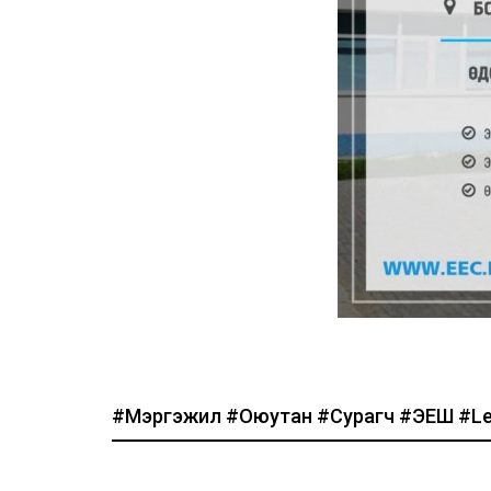
#Мэргэжил
#Оюутан
#Сурагч
#ЭЕШ
#L