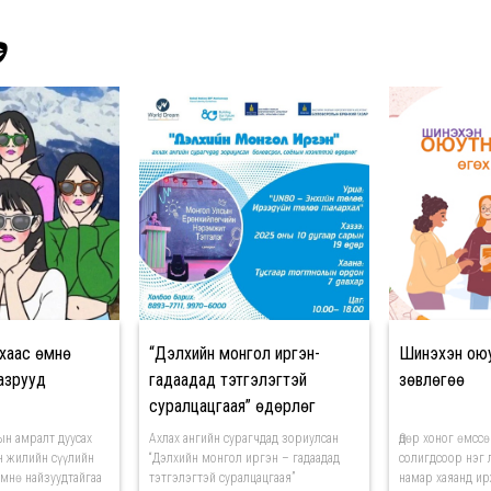
Э
хаас өмнө
“Дэлхийн монгол иргэн-
Шинэхэн оюу
азрууд
гадаадад тэтгэлэгтэй
зөвлөгөө
суралцацгаая” өдөрлөг
болно
н амралт дуусах
Ахлах ангийн сурагчдад зориулсан
Өдөр хоног өмсс
н жилийн сүүлийн
“Дэлхийн монгол иргэн – гадаадад
солигдсоор нэг 
өмнө найзуудтайгаа
тэтгэлэгтэй суралцацгаая”
намар хаяанд ир