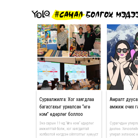
#САНАЛ БОЛГОХ МЭДЭ
Сурвалжилга: Хог хаягдлаа
Амралт дууса
багасгахыг уриалсан “Өнгө
амжиж очих г
нэм” өдөрлөг боллоо
Энэ сарын 11-нд “Өнгө нэм” өдөрлөг
Сурагчдын улирлы
амжилттай болж, хог хаягдалтай
дөхлөө. Хичээлий
холбоотой нэгдсэн ойлголтыг хүмүүст
улирал эхлэхээс 