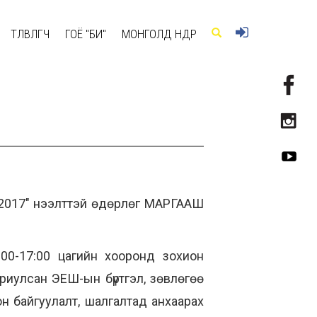
ТӨЛӨВЛӨГЧ
ГОЁ "БИ"
МОНГОЛД ӨНӨӨДӨР
2017" нээлттэй өдөрлөг МАРГААШ
00-17:00 цагийн хооронд зохион
риулсан ЭЕШ-ын бүртгэл, зөвлөгөө
н байгуулалт, шалгалтад анхаарах