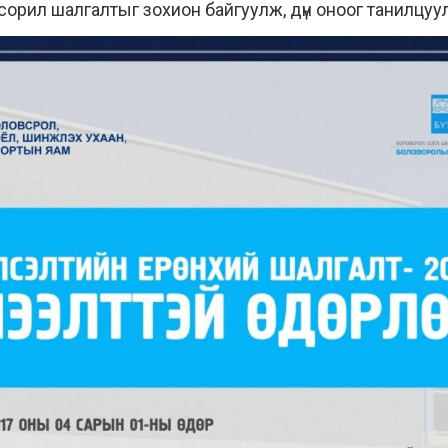
сорил шалгалтыг зохион байгуулж, дүн оноог танилцу