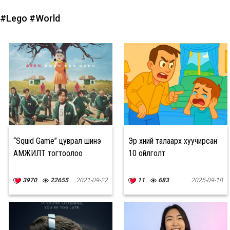
#Lego
#World
“Squid Game” цуврал шинэ
Эр хүний талаарх хуучирсан
АМЖИЛТ тогтоолоо
10 ойлголт
3970
22655
2021-09-22
11
683
2025-09-18