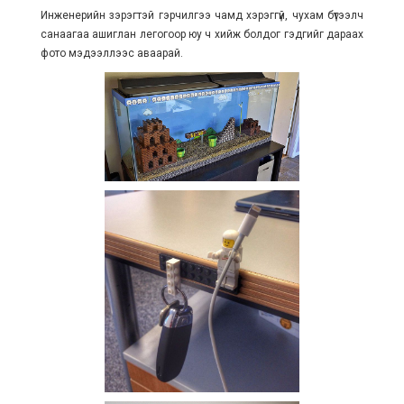
Инженерийн зэрэгтэй гэрчилгээ чамд хэрэггүй, чухам бүтээлч
санаагаа ашиглан легогоор юу ч хийж болдог гэдгийг дараах
фото мэдээллээс аваарай.