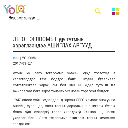
Өсвөр үе, залууст ...
ЛЕГО ТОГЛООМЫГ өдөр тутмын
хэрэглээндээ АШИГЛАХ АРГУУД
Үжин
| YOLO.MN
2017-03-27
Ихэнх хүн лего тоглоомыг зөвхөн хүүхэд тоглоход л
хэрэглэгддэг гэж боддог байх. Гэхдээ бүтээлчээр
сэтгэлгээгээр харах юм бол энэ нь өдөр тутмын үйл
ажиллагааг бага зэрэг хөнгөвчлөх нэгэн хэрэгсэл болдог.
1947 оноос хойш худалдаанд гарсан ЛЕГО хэмээх энэхүү өнгө
өнгийн, хуванцар, олон тооны дөрвөлжинг ашиглаж бүтээж
болох зүйл хязгааргүй гэвэл хилсдэхгүй. Жишээ нь, нэгэн
ухаалаг багш Лего тоглоомыг ашиглаж тооны хичээлээ
заадаг аж.