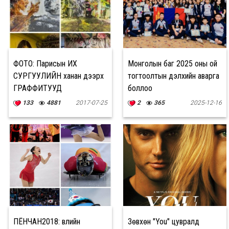
ФОТО: Парисын ИХ
Монголын баг 2025 оны ой
СУРГУУЛИЙН ханан дээрх
тогтоолтын дэлхийн аварга
ГРАФФИТУУД
боллоо
133
4881
2017-07-25
2
365
2025-12-16
ПЁНЧАН2018: Өвлийн
Зөвхөн "You" цувралд