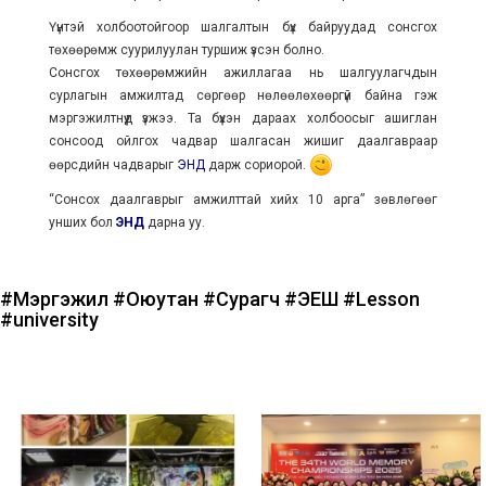
Үүнтэй холбоотойгоор шалгалтын бүх байруудад сонсгох
төхөөрөмж суурилуулан туршиж үзсэн болно.
Сонсгох төхөөрөмжийн ажиллагаа нь шалгуулагчдын
сурлагын амжилтад сөргөөр нөлөөлөхөөргүй байна гэж
мэргэжилтнүүд үзжээ. Та бүхэн дараах холбоосыг ашиглан
сонсоод ойлгох чадвар шалгасан жишиг даалгавраар
өөрсдийн чадварыг
ЭНД
дарж сориорой.
“Сонсох даалгаврыг амжилттай хийх 10 арга” зөвлөгөөг
унших бол
ЭНД
дарна уу.
#Мэргэжил
#Оюутан
#Сурагч
#ЭЕШ
#Lesson
#university