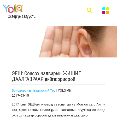
Өсвөр үе, залууст ...
ЭЕШ: Сонсох чадварын ЖИШИГ
ДААЛГАВРААР өөрийгөө сориорой!
Боловсролын Үнэлгээний Төв
| YOLO.MN
2017-03-15
2017 оны ЭЕШ-ын журамд заасны дагуу Монгол хэл, Англи
хэл, Орос хэлний хичээлүүдийн шалгалтын агуулгад сонсоод
ойлгох чадвар сорьсон даалгавар нэмэгдэж орно.