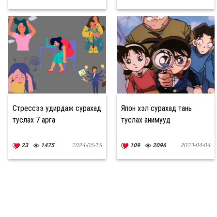
Стрессээ удирдаж сурахад
Япон хэл сурахад тань
туслах 7 арга
туслах анимууд
23
1475
2024-05-15
109
2096
2023-04-04