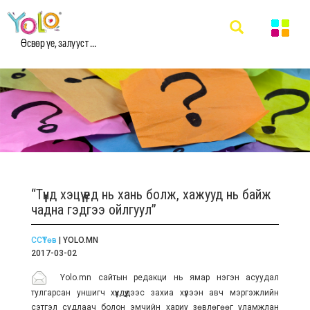
Өсвөр үе, залууст ...
“Түүнд хэцүү үед нь хань болж, хажууд нь байж
чадна гэдгээ ойлгуул”
ССҮТөв
| YOLO.MN
2017-03-02
Yolo.mn сайтын редакци нь ямар нэгэн асуудал
тулгарсан уншигч хүүхдүүдээс захиа хүлээн авч мэргэжлийн
сэтгэл судлаач болон эмчийн хариу зөвлөгөөг уламжлан