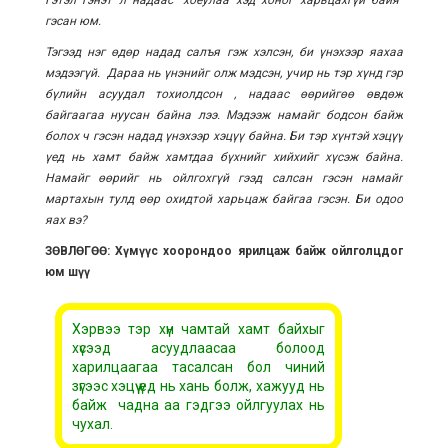
Гэтэл гэнэт л надаас “хоёулаа хэд хоног харьцахгүй байя”
гэсан юм.
Тэгээд нэг өдөр надад салъя гэж хэлсэн, би үнэхээр яахаа
мэдээгүй. Дараа нь үнэнийг олж мэдсэн, учир нь тэр хүнд гэр
бүлийн асуудал тохиолдсон , надаас өөрийгөө өвдөж
байгаагаа нуусан байна лээ. Мэдээж намайг бодсон байж
болох ч гэсэн надад үнэхээр хэцүү байна. Би тэр хүнтэй хэцүү
үед нь хамт байж хамтдаа бүхнийг хийхийг хүсэж байна.
Намайг өөрийг нь ойлгохгүй гээд салсан гэсэн намайг
мартахын тулд өөр охидтой харьцаж байгаа гэсэн. Би одоо
яах вэ?
ЗӨВЛӨГӨӨ: Хүмүүс хоорондоо ярилцаж байж ойлголцдог
юм шүү
Хэрвээ тэр хүн чамтай хамт байхыг
хүсээд асуудлаасаа болоод
харилцаагаа тасалсан бол чиний
зүгээс хэцүү үед нь хань болж, хажууд нь
байж чадна аа гэдгээ ойлгуулах нь
чухал.