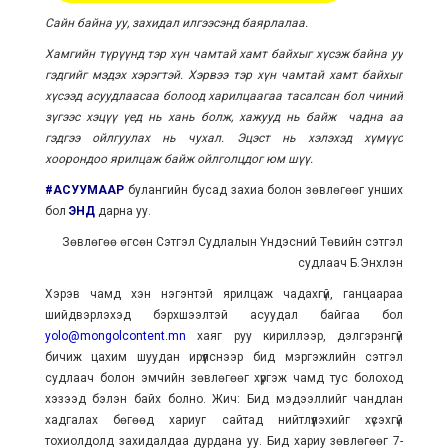
Сайн байна уу, захидал илгээсэнд баярлалаа.
Хамгийн түрүүнд тэр хүн чамтай хамт байхыг хүсэж байна уу
гэдгийг мэдэх хэрэгтэй. Хэрвээ тэр хүн чамтай хамт байхыг
хүсээд асуудлаасаа болоод харилцаагаа тасалсан бол чиний
зүгээс хэцүү үед нь хань болж, хажууд нь байж чадна аа
гэдгээ ойлгуулах нь чухал. Эцэст нь хэлэхэд хүмүүс
хоорондоо ярилцаж байж ойлголцдог юм шүү.
#АСУУМААР
булангийн бусад захиа болон зөвлөгөөг унших
бол
ЭНД
дарна уу.
Зөвлөгөө өгсөн Сэтгэл Судлалын Үндэсний Төвийн сэтгэл
судлаач Б.Энхлэн
Хэрэв чамд хэн нэгэнтэй ярилцаж чадахгүй, ганцаараа
шийдвэрлэхэд бэрхшээлтэй асуудал байгаа бол
yolo@mongolcontent.mn
хаяг руу кириллээр, дэлгэрэнгүй
бичиж цахим шуудан ирүүлснээр бид мэргэжлийн сэтгэл
судлаач болон эмчийн зөвлөгөөг хүргэж чамд тус болоход
хэзээд бэлэн байх болно. Жич: Бид мэдээллийг чандлан
хадгалах бөгөөд хариуг сайтад нийтлүүлэхийг хүсэхгүй
тохиолдолд захидалдаа дурдана уу. Бид хариу зөвлөгөөг 7-