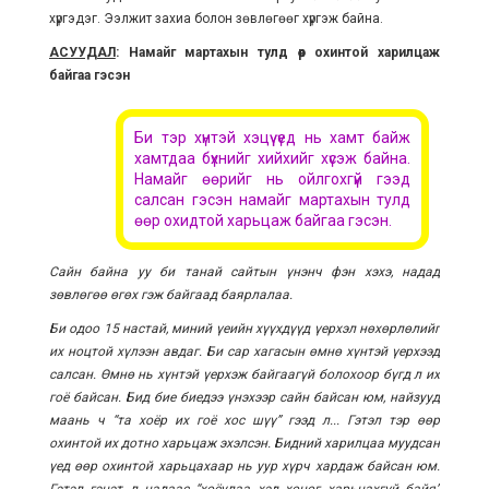
хүргэдэг. Ээлжит захиа болон зөвлөгөөг хүргэж байна.
АСУУДАЛ
: Намайг мартахын тулд өөр охинтой харилцаж
байгаа гэсэн
Би тэр хүнтэй хэцүү үед нь хамт байж
хамтдаа бүхнийг хийхийг хүсэж байна.
Намайг өөрийг нь ойлгохгүй гээд
салсан гэсэн намайг мартахын тулд
өөр охидтой харьцаж байгаа гэсэн.
Сайн байна уу би танай сайтын үнэнч фэн хэхэ, надад
зөвлөгөө өгөх гэж байгаад баярлалаа.
Би одоо 15 настай, миний үеийн хүүхдүүд үерхэл нөхөрлөлийг
их ноцтой хүлээн авдаг. Би сар хагасын өмнө хүнтэй үерхээд
салсан. Өмнө нь хүнтэй үерхэж байгаагүй болохоор бүгд л их
гоё байсан. Бид бие биедээ үнэхээр сайн байсан юм, найзууд
маань ч “та хоёр их гоё хос шүү” гээд л... Гэтэл тэр өөр
охинтой их дотно харьцаж эхэлсэн. Бидний харилцаа муудсан
үед өөр охинтой харьцахаар нь уур хүрч хардаж байсан юм.