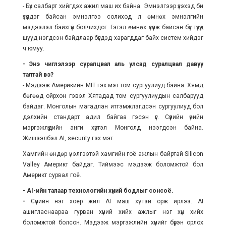
- Бүх салбарт хийгдэх ажил маш их байна. Эмнэлгээр үзэхэд би
үзүүлдэг байсан эмнэлгээ солиход л өмнөх эмнэлгийн
мэдээлэл байхгүй болчихдог. Гэтэл өмнөх үзүүлж байсан бүх түүхүүд
шууд нэгдсэн байдлаар бүгдэд харагддаг байх систем хийдэг
ч юмуу.
- Энэ чиглэлээр суралцвал аль улсад суралцвал давуу
талтай вэ?
- Мэдээж Америкийн MIT гэх мэт том сургуулиуд байна. Хямд
бөгөөд ойрхон гэвэл Хятадад том сургуулиудын салбарууд
байдаг. Монголын магадлан итгэмжлэгдсэн сургуулиуд бол
дэлхийн стандарт адил байгаа гэсэн үг. Сүүлийн үеийн
мэргэжлүүдийн анги хүртэл Монголд нээгдсэн байна.
Жишээлбэл AI, security гэх мэт.
Хамгийн өндөр үнэлгээтэй хамгийн гоё ажлын байртай Silicon
Valley Америкт байдаг. Тиймээс мэдээж боломжтой бол
Америкт сурвал гоё.
- AI-ийн талаар технологийн хүний бодлыг сонсоё.
-
Сүүлийн нэг хоёр жил AI маш хүчтэй орж ирлээ. AI
ашигласнаараа гурван хүний хийх ажлыг нэг хүн хийх
боломжтой болсон. Мэдээж мэргэжлийн хүнийг бүрэн орлох