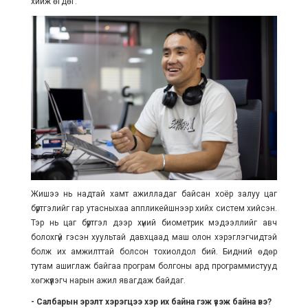
хийж өгдөг.
Жишээ нь надтай хамт ажилладаг байсан хоёр залуу цаг
бүртгэлийг гар утасныхаа аппликейшнээр хийх систем хийсэн.
Тэр нь цаг бүртгэл дээр хүний биометрик мэдээллийг авч
болохгүй гэсэн хуультай давхцаад маш олон хэрэглэгчидтэй
болж их амжилттай болсон тохиолдол бий. Бидний өдөр
тутам ашиглаж байгаа програм болгоны ард программистууд
хөгжүүлэгч нарын ажил явагдаж байдаг.
- Салбарын эрэлт хэрэгцээ хэр их байна гэж үзэж байна вэ?