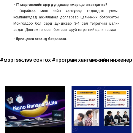
- IT мэргэжлийн хүмүүс дунджаар ямар цалин авдаг вэ?
-
Өөрийгөө маш сайн хөгжүүлээд гадаадын улсын
компаниудад ажиллавал доллараар цалинжих боломжтой.
Монголдоо бол сард дунджаар 3-4 сая төгрөгний цалин
авдаг. Дөнгөж төгссөн бол сая гаруй төгрөгний цалин авдаг.
- Ярилцлага өгсөнд баярлалаа.
#мэргэжлээ сонгох
#програм хангамжийн инженер