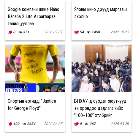
Google компани шинэ Nano
Японы кино өдрүүд маргааш
Banana 2 Lite AI загвараа
эхэлнэ
танилцууллаа
0
371
2026-07-07
54
1458
2022-10-25
Спортын ертөнцөд: "Justice
БНХАУ-д сурдаг оюутнууд
for George Floyd"
эх орондоо дадлага хийх
"100+100” хөтөлбөрийг
эхлүүлнэ
120
2654
2020-06-05
0
267
2026-03-26