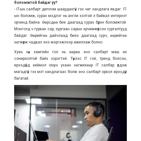
боломжтой байдаг уу?
- IT-ын салбарт диплом шаардахгүй гэх чиг хандлага явдаг. IT-
ын боломж, сурах мэдлэг нь англи хэлтэй л байвал интернэт
орчинд байна. Өөрсдөө бие даагаад сурах бүрэн боломжтой.
Монголд ч гурван сар, зургаан сарын эрчимжүүлсэн сургалтууд
байдаг. Өөрийгөө дайчлаад биеэ даагаад сурч, өөрийгөө
хөгжүүлж чадвал энэ мэргэжлээр ажиллаж болно.
Хувь хүн хамгийн гол нь өөрөө энэ салбарт маш их
сонирхолтой байх хэрэгтэй. Түүнээс IT гоё, тренд болсон,
ирээдүйд хиймэл оюун ухаан хөгжихөөр IT салбар үлдэж
магадгүй гэх мэт хандлагаас болж энэ салбарт орвол ирээдүй
багатай.