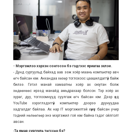
- Мэргэжлээ хэрхэн сонгосон бэ гэдгээс яриагаа эхлэе.
- Дунд сургуульд байхад аав ээж хоёр маань компьютер авч
өгч байсан юм. Анхандаа хөзөр тоглохоос цаашилдаггүй байж
билээ. Гэтэл манай хамаатны хоёр ах оюутан болж
хөдөөнөөс ирээд манайд амьдрахаар болсон. Тэр хоёр ах
зураг, дуу, тоглоомнууд суулгаж өгч байсан юм. Дээр үед
YouTube хэрэглэдэггүй компьютер дээрээ дуунуудаа
хадгалдаг байлаа. Ах нар IT мэргэжилтэй хүмүүс байсан учир
тэдний нөлөөгөөр энэ мэргэжил гоё юм байна гэдэг ойлголт
авсан.
-
Та ямар сургууль төгссөн бэ?