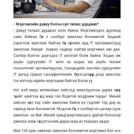
- Мэргэжлийн давуу болон сул талаас дурдвал?
- Давуу талаас дурдвал олон байна. Мэргэжилдээ дурлаад
сайн байвал бүх л салбарт ажиллах боломжтой. Бидний
хэрэглэж ашиглаж байгаа бүх зүйлийн ард IT програмистууд
ажиллаж байдаг. Хөрвөх чадвар сайтай мэргэжил юм даа.
Салбар болгон дэргэдээ IT ангитай болж байна. Хөдөө аж
ахуйн сургуулийн IT анги нь хөдөө аж ахуйн техник
технологийг автоматжуулах, Санхүү эдийн засгийн сургуулийн
IT ангид сурвал санхүү финтекийн бүтээгдэхүүнүүд дээр ажиллах
гэх мэтээр нарийн мэргэшиж байгаа болов уу.
Нэг вэб юмуу аппикэйшн хийгээд ажиллуулсны дараа хүмүүс
түүнийг ашиглах үед маш гоё бодитой мэдрэмж төрдөг. Миний
хийсэн зүйл хэр сайн ажиллаж байна вэ гэдгийг тэр дор нь
хараад явах боломжтой. Мэдээж бүх л салбарт их цагаар сууж
ажиллах нь бий. Миний хувьд мэргэжилдээ дуртай болохоор
ажилаа хийж гүйцэтгэсний дараа маш их таашаал авдаг.
Мөн 100 хувь зайнаас ажиллах боломжтой мэргэжил бол энэ