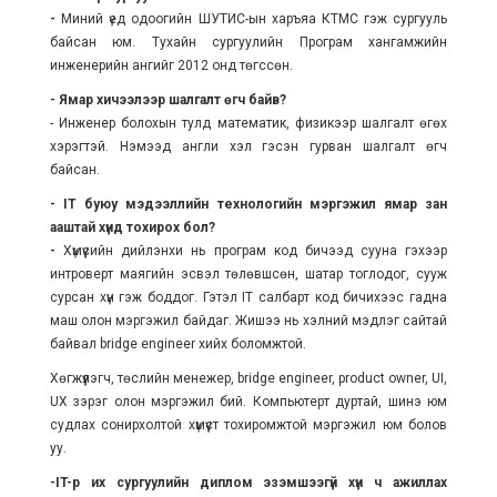
-
Миний үед одоогийн ШУТИС-ын харъяа КТМС гэж сургууль
байсан юм. Тухайн сургуулийн Програм хангамжийн
инженерийн ангийг 2012 онд төгссөн.
- Ямар хичээлээр шалгалт өгч байв?
- Инженер болохын тулд математик, физикээр шалгалт өгөх
хэрэгтэй. Нэмээд англи хэл гэсэн гурван шалгалт өгч
байсан.
- IT буюу мэдээллийн технологийн мэргэжил ямар зан
ааштай хүнд тохирох бол?
-
Хүмүүсийн дийлэнхи нь програм код бичээд сууна гэхээр
интроверт маягийн эсвэл төлөвшсөн, шатар тоглодог, сууж
сурсан хүн гэж боддог. Гэтэл IT салбарт код бичихээс гадна
маш олон мэргэжил байдаг. Жишээ нь хэлний мэдлэг сайтай
байвал bridge engineer хийх боломжтой.
Хөгжүүлэгч, төслийн менежер, bridge engineer, product owner, UI,
UX зэрэг олон мэргэжил бий. Компьютерт дуртай, шинэ юм
судлах сонирхолтой хүмүүст тохиромжтой мэргэжил юм болов
уу.
-IT-р их сургуулийн диплом эзэмшээгүй хүн ч ажиллах