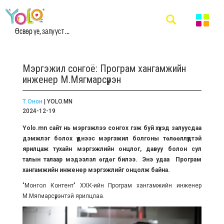
Өсвөр үе, залууст ...
Мэргэжил сонгоё: Програм хангамжийн
инженер М.Мягмарсүрэн
Т.Онон
| YOLO.MN
2024-12-19
Yolo.mn сайт нь мэргэжлээ сонгох гэж буй хүүхэд залуусдаа
дэмжлэг болох үүднээс мэргэжил болгоны төлөөллүүдтэй
ярилцаж тухайн мэргэжлийн онцлог, давуу болон сул
талын талаар мэдээлэл өгдөг билээ.
Энэ
удаа
Програм
хангамжийн
инженер
мэргэжлийг
онцолж
байна.
"Монгол Контент" ХХК-ийн Програм хангамжийн инженер
М.Мягмарсүрэнтэй ярилцлаа.