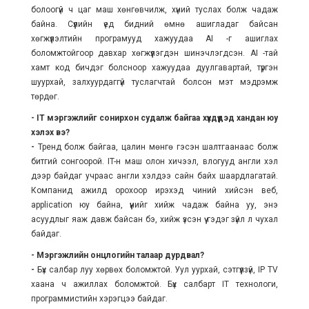
болоогүй ч цаг маш хөнгөвчилж, хүний туслах болж чадаж
байна. Сүүлийн үед бидний өмнө ашигладаг байсан
хөгжүүлэлтийн програмууд хажуудаа AI -г ашиглах
боломжтойгоор давхар хөгжүүлэгдэн шинэчлэгдсэн. AI -тай
хамт код бичдэг болсноор хажуудаа дуулгавартай, түргэн
шуурхай, залхуурдаггүй туслагчтай болсон мэт мэдрэмж
төрдөг.
- IT мэргэжлийг сонирхон судалж байгаа хүүхдүүдэд хандан юу
хэлэх вэ?
-
Тренд болж байгаа, цалин мөнгө гэсэн шалтгаанаас болж
битгий сонгоорой. IT-н маш олон хичээл, влогууд англи хэл
дээр байдаг учраас англи хэлдээ сайн байх шаардлагатай.
Компанид ажилд орохоор ирэхэд чиний хийсэн веб,
application юу байна, үүнийг хийж чадаж байна уу, энэ
асуудлыг яаж давж байсан бэ, хийж үзсэн үү гэдэг зүйл л чухал
байдаг.
- Мэргэжлийн онцлогийн талаар дурдвал?
-
Бүх салбар луу хөрвөх боломжтой. Уул уурхай, сэтгүүлзүй, IP TV
хаана ч ажиллах боломжтой. Бүх салбарт IT технологи,
программистийн хэрэгцээ байдаг.