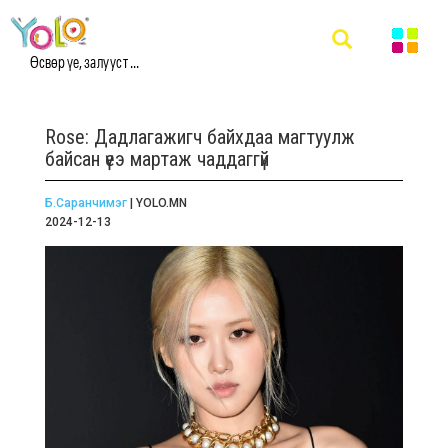
Өсвөр үе, залууст ...
Rose: Дадлагажигч байхдаа магтуулж
байсан үеэ мартаж чаддаггүй
Б.Саранчимэг
| YOLO.MN
2024-12-13