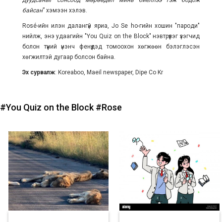
дуудсаныг сонсоод мөрөөдөл минь биеллээ гэж бодож
байсан
” хэмээн хэлэв.
Rosé-ийн илэн далангүй яриа, Jo Se ho-гийн хошин "пароди"
нийлж, энэ удаагийн "You Quiz on the Block" нэвтрүүлэг үзэгчид
болон түүний үнэнч фенүүдэд томоохон хөгжөөн бэлэглэсэн
хөгжилтэй дугаар болсон байна.
Эх сурвалж
: Koreaboo, Maeil newspaper, Dipe Co Kr
#You Quiz on the Block
#Rose