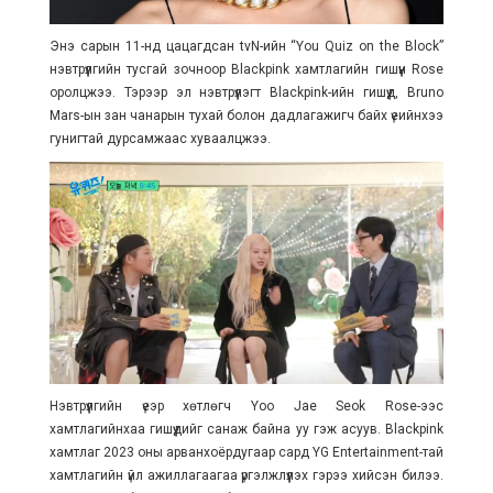
Энэ сарын 11-нд цацагдсан tvN-ийн “You Quiz on the Block”
нэвтрүүлгийн тусгай зочноор Blackpink хамтлагийн гишүүн Rose
оролцжээ. Тэрээр эл нэвтрүүлэгт Blackpink-ийн гишүүд, Bruno
Mars-ын зан чанарын тухай болон дадлагажигч байх үеийнхээ
гунигтай дурсамжаас хуваалцжээ.
Нэвтрүүлгийн үеэр хөтлөгч Yoo Jae Seok Rose-ээс
хамтлагийнхаа гишүүдийг санаж байна уу гэж асуув. Blackpink
хамтлаг 2023 оны арванхоёрдугаар сард YG Entertainment-тай
хамтлагийн үйл ажиллагаагаа үргэлжлүүлэх гэрээ хийсэн билээ.