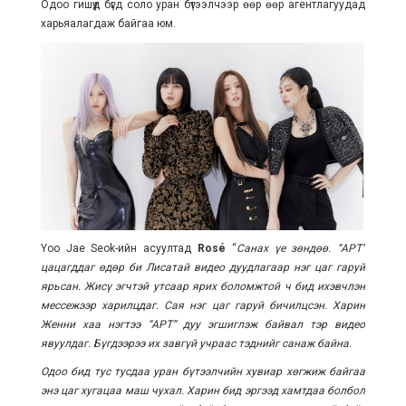
Одоо гишүүд бүгд соло уран бүтээлчээр өөр өөр агентлагуудад
харьяалагдаж байгаа юм.
Yoo Jae Seok-ийн асуултад
Rosé
“
Санах үе зөндөө. “APT”
цацагддаг өдөр би Лисатай видео дуудлагаар нэг цаг гаруй
ярьсан. Жисү эгчтэй утсаар ярих боломжтой ч бид ихэвчлэн
мессежээр харилцдаг. Сая нэг цаг гаруй бичилцсэн. Харин
Женни хаа нэгтээ “APT” дуу эгшиглэж байвал тэр видео
явуулдаг. Бүгдээрээ их завгүй учраас тэднийг санаж байна.
Одоо бид тус тусдаа уран бүтээлчийн хувиар хөгжиж байгаа
энэ цаг хугацаа маш чухал. Харин бид эргээд хамтдаа болбол