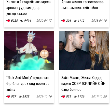
Хүн явахгүй гэдгийг анзаарсан
Арван жилээ төгсөхөөсөө
арслангууд зам дээр
өмнө амжиж хийх зүйлс
унтацгаажээ
5228
9494
2020-04-17
206
4112
2023-04-10
“Rick And Morty” цувралын
Зайн Малик, Жижи Хадид
6-р бүлэг ирэх онд нээлтээ
нарын ХОЁР ЖИЛИЙН ОЙН
хийнэ
баяр боллоо
557
2523
2021-11-16
525
9126
2017-11-20