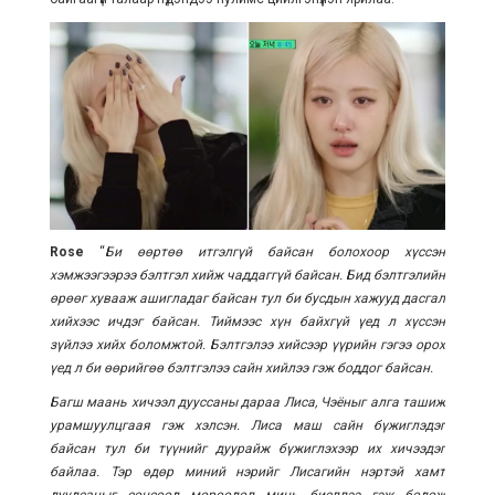
Rose
“
Би өөртөө итгэлгүй байсан болохоор хүссэн
хэмжээгээрээ бэлтгэл хийж чаддаггүй байсан. Бид бэлтгэлийн
өрөөг хувааж ашигладаг байсан тул би бусдын хажууд дасгал
хийхээс ичдэг байсан. Тиймээс хүн байхгүй үед л хүссэн
зүйлээ хийх боломжтой. Бэлтгэлээ хийсээр үүрийн гэгээ орох
үед л би өөрийгөө бэлтгэлээ сайн хийлээ гэж боддог байсан.
Багш маань хичээл дууссаны дараа Лиса, Чэёныг алга ташиж
урамшуулцгаая гэж хэлсэн. Лиса маш сайн бүжиглэдэг
байсан тул би түүнийг дуурайж бүжиглэхээр их хичээдэг
байлаа. Тэр өдөр миний нэрийг Лисагийн нэртэй хамт