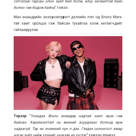
сэтгэлээс гарсан олон зүйл бий болж, илүү хөгжилтэй байх
болно гэж бодож байна
” гэжээ.
Мөн өнөөдрийн энэхүү нэвтрүүлэгт дэлхийн поп од Bruno Mars-
тай хамт оролцох гэж байсан тухайгаа хэлж хөтлөгчдийг
гайхшируулав.
Тэрээр
“
Үнэндээ, Bruno өнөөдөр надтай хамт ирэх гэж
байсан. Харамсалтай нь визний асуудлаас болоод ирж
чадаагүй. Тэр их ичимхий хүн л дээ. Гэхдээ солонгост ямар
нэгэн зүйл хийж үзэхийг үнэхээр их хүсдэг
” хэмээн ярьжээ.