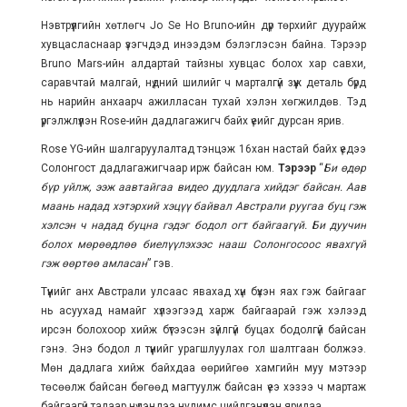
Нэвтрүүлгийн хөтлөгч Jo Se Ho Bruno-ийн дүр төрхийг дуурайж
хувцасласнаар үзэгчдэд инээдэм бэлэглэсэн байна. Тэрээр
Bruno Mars-ийн алдартай тайзны хувцас болох хар савхи,
саравчтай малгай, нүдний шилийг ч марталгүй зүүж деталь бүрд
нь нарийн анхаарч ажилласан тухай хэлэн хөгжилдөв. Тэд
үргэлжлүүлэн Rose-ийн дадлагажигч байх үеийг дурсан ярив.
Rose YG-ийн шалгаруулалтад тэнцэж 16хан настай байх үедээ
Солонгост дадлагажигчаар ирж байсан юм.
Тэрээр
“
Би өдөр
бүр уйлж, ээж аавтайгаа видео дуудлага хийдэг байсан. Аав
маань надад хэтэрхий хэцүү байвал Австрали руугаа буц гэж
хэлсэн ч надад буцна гэдэг бодол огт байгаагүй. Би дуучин
болох мөрөөдлөө биелүүлэхээс нааш Солонгосоос явахгүй
гэж өөртөө амласан
” гэв.
Түүнийг анх Австрали улсаас явахад хүн бүхэн яах гэж байгааг
нь асуухад намайг хүлээгээд харж байгаарай гэж хэлээд
ирсэн болохоор хийж бүтээсэн зүйлгүй буцах бодолгүй байсан
гэнэ. Энэ бодол л түүнийг урагшлуулах гол шалтгаан болжээ.
Мөн дадлага хийж байхдаа өөрийгөө хамгийн муу мэтээр
төсөөлж байсан бөгөөд магтуулж байсан үеэ хэзээ ч мартаж
байгаагүй талаар нүдэндээ нулимс цийлгэнүүлэн ярилаа.