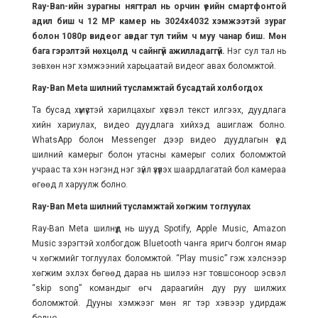
Ray-Ban-ийн зурагны нягтрал нь орчин үеийн смартфонтой
адил биш ч 12 MP камер нь 3024x4032 хэмжээтэй зураг
болон 1080p видеог авдаг тул тийм ч муу чанар биш. Мөн
бага гэрэлтэй нөхцөлд ч сайнгүй ажилладаггүй.
Нэг сул тал нь
зөвхөн нэг хэмжээний харьцаатай видеог авах боломжтой.
Ray-Ban Meta шилний тусламжтай бусадтай холбогдох
Та бусад хүмүүстэй харилцахыг хүсвэл текст илгээх, дуудлага
хийн хариулах, видео дуудлага хийхэд ашиглаж болно.
WhatsApp болон Messenger дээр видео дуудлагын үед
шилний камерыг болон утасны камерыг солих боломжтой
учраас та хэн нэгэнд нэг зүйл үзүүлэх шаардлагатай бол камераа
өгөөд л харуулж болно.
Ray-Ban Meta шилний тусламжтай хөгж
им
тоглуулах
Ray-Ban Meta шилнүүд нь шууд Spotify, Apple Music, Amazon
Music зэрэгтэй холбогдож Bluetooth чанга яригч болгон ямар
ч хөгжмийг тоглуулах боломжтой. “Play music” гэж хэлснээр
хөгжим эхлэх бөгөөд дараа нь шилээ нэг товшсоноор эсвэл
“skip song” командыг өгч дараагийн дуу руу шилжих
боломжтой. Дууны хэмжээг мөн яг тэр хэвээр удирдаж