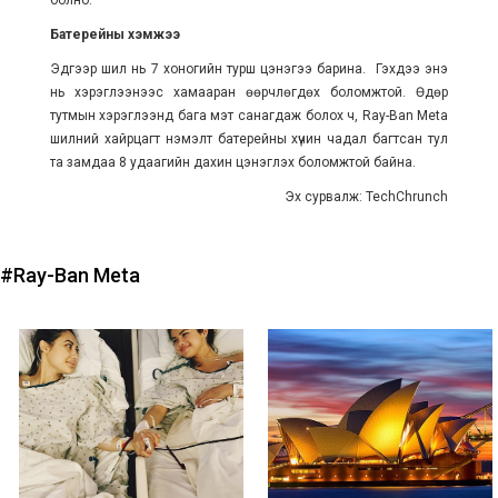
болно.
Батерейны хэмжээ
Эдгээр шил нь 7 хоногийн турш цэнэгээ барина. Гэхдээ энэ
нь хэрэглээнээс хамааран өөрчлөгдөх боломжтой. Өдөр
тутмын хэрэглээнд бага мэт санагдаж болох ч, Ray-Ban Meta
шилний хайрцагт нэмэлт батерейны хүчин чадал багтсан тул
та замдаа 8 удаагийн дахин цэнэглэх боломжтой байна.
Эх сурвалж: TechChrunch
#Ray-Ban Meta