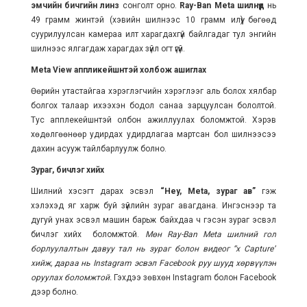
эмчийн бичгийн линз
сонголт орно.
Ray-Ban Meta шилнүүд
нь
49 грамм жинтэй (хэвийн шилнээс 10 грамм илүү) бөгөөд
суурилуулсан камераа илт харагдахгүй байлгадаг тул энгийн
шилнээс ялгагдаж харагдах зүйл огт үгүй.
Meta View аппликейшнтэй холбо
ж ашиглах
Өөрийн утастайгаа хэрэглэгчийн хэрэглээг аль болох хялбар
болгох талаар ихээхэн бодол санаа зарцуулсан бололтой.
Тус апплекейшнтэй олбон ажиллуулах боломжтой. Хэрэв
хөдөлгөөнөөр удирдах удирдлагаа мартсан бол шилнээсээ
дахин асууж тайлбарлуулж болно.
Зураг, бичлэг хийх
Шилний хэсэгт дарах эсвэл
“Hey, Meta, зураг ав”
гэж
хэлэхэд яг харж буй зүйлийн зураг авагдана. Ингэснээр та
дугуй унах эсвэл машин барьж байхдаа ч гэсэн зураг эсвэл
бичлэг хийх боломжтой.
Мөн Ray-Ban Meta шилний гол
борлуулалтын давуу тал нь зураг болон видеог “х Capture”
хийж, дараа нь Instagram эсвэл Facebook руу шууд хөрвүүлэн
оруулах боломжтой.
Гэхдээ зөвхөн Instagram болон Facebook
дээр болно.