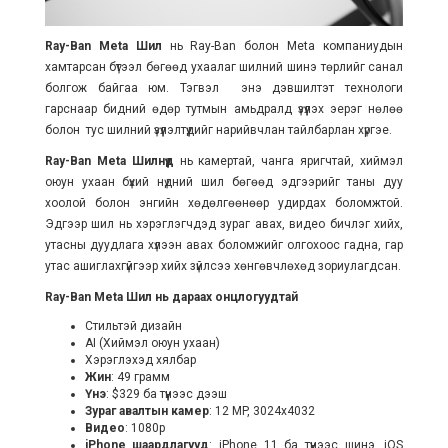
Ray-Ban Meta Шил
нь Ray-Ban болон Meta компаниудын
хамтарсан бүтээл бөгөөд ухаалаг шилний шинэ төрлийг санал
болгож байгаа юм. Тэгвэл энэ дэвшилтэт технологи
гарснаар бидний өдөр тутмын амьдралд үзүүлэх эерэг нөлөө
болон тус шилний үзүүлэлтүүдийг нарийвчлан тайлбарлан хүргэе.
Ray-Ban Meta Шилнүүд
нь камертай, чанга яригчтай, хиймэл
оюун ухаан бүхий нүдний шил бөгөөд эдгээрийг таны дуу
хоолой болон энгийн хөдөлгөөнөөр удирдах боломжтой.
Эдгээр шил нь хэрэглэгчдэд зураг авах, видео бичлэг хийх,
утасны дуудлага хүлээн авах боломжийг олгохоос гадна, гар
утас ашиглахгүйгээр хийх зүйлсээ хөнгөвчлөхөд зориулагдсан.
Ray-Ban Meta Шил
нь дараах онцлогуудтай
Стильтэй дизайн
AI (Хиймэл оюун ухаан)
Хэрэглэхэд хялбар
Жин
: 49 грамм
Үнэ
: $329 ба түүнээс дээш
Зураг авалтын камер
: 12 MP, 3024x4032
Видео
: 1080p
iPhone шаардлагууд
: iPhone 11 ба түүнээс шинэ, iOS