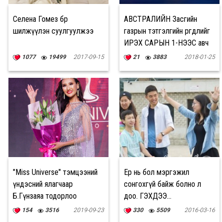
Селена Гомез бөөр
АВСТРАЛИЙН Засгийн
шилжүүлэн суулгуулжээ
газрын тэтгэлгийн өргөдлийг
ИРЭХ САРЫН 1-НЭЭС авч
эхэлнэ
1077
19499
2017-09-15
21
3883
2018-01-25
"Miss Universe" тэмцээний
Ер нь бол мэргэжил
үндэсний ялагчаар
сонгохгүй байж болно л
Б.Гүнзаяа тодорлоо
доо. ГЭХДЭЭ...
154
3516
2019-09-23
330
5509
2016-03-16