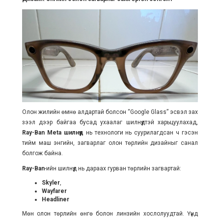
Олон жилийн өмнө алдартай болсон “Google Glass” эсвэл зах
зээл дээр байгаа бусад ухаалаг шилнүүдтэй харьцуулахад,
Ray-Ban Meta шилнүүд
нь технологи нь суурилагдсан ч гэсэн
тийм маш энгийн, загварлаг олон төрлийн дизайныг санал
болгож байна.
Ray-Ban
-ийн шилнүүд нь дараах гурван төрлийн загвартай:
Skyler
,
Wayfarer
Headliner
Мөн олон төрлийн өнгө болон линзийн хослолуудтай. Үүнд