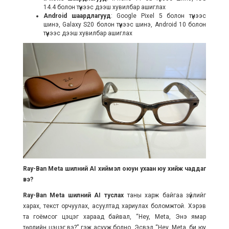
14.4 болон түүнээс дээш хувилбар ашиглах
Android шаардлагууд
: Google Pixel 5 болон түүнээс
шинэ, Galaxy S20 болон түүнээс шинэ, Android 10 болон
түүнээс дээш хувилбар ашиглах
Ray-Ban Meta шилний AI хиймэл оюун ухаан юу хийж чаддаг
вэ?
Ray-Ban Meta шилни
й
AI туслах
таны харж байгаа зүйлийг
харах, текст орчуулах, асуултад хариулах боломжтой. Хэрэв
та гоёмсог цэцэг хараад байвал, “Hey, Meta, Энэ ямар
төрлийн цэцэг вэ?” гэж асууж болно. Эсвэл “Hey, Meta, би юу