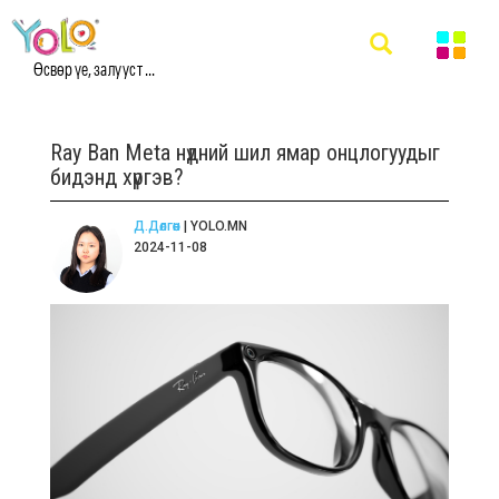
Өсвөр үе, залууст ...
Ray Ban Meta нүдний шил ямар онцлогуудыг
бидэнд хүргэв?
Д.Дөлгөөн
| YOLO.MN
2024-11-08