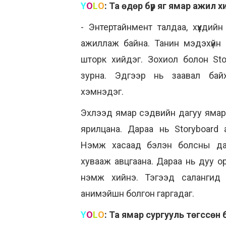
Y
O
L
O
:
Та өдөр бүр яг ямар ажил х
- Энтертайнмент талдаа, хүүхдий
ажиллаж байна. Танин мэдэхүйн
шторк хийдэг. Зохиол болон Sto
зурна. Эдгээр нь заавал бай
хэмнэдэг.
Эхлээд ямар сэдвийн дагуу ямар 
ярилцана. Дараа нь Storyboard 
Нэмж хасаад бэлэн болсны дара
хувааж авцгаана. Дараа нь дуу о
нэмж хийнэ. Тэгээд салангид з
анимэйшн болгон гаргадаг.
Y
O
L
O
:
Та ямар сургууль төгссөн 