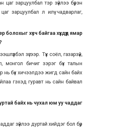
н цаг зарцуулбал тэр зүйлээ бүрэн
аг зарцуулбал л илүү чадварлаг,
 болохыг хүсч байгаа хүүхдүүд ямар
э?
шлүүлбэл зүгээр. Түүх соёл, газарзүй,
л, монгол бичиг зэрэг бүх талын
р нь бүх хичээлдээ жигд сайн байх
айлаа гэхэд гуравт нь сайн байвал
уртай байх нь чухал юм уу чаддаг
Чаддаг зүйлээ дуртай хийдэг бол бүр