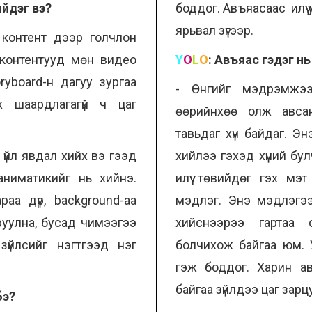
ийдэг вэ?
боддог. Авъяасаас илүү у
ярьвал зүгээр.
н контент дээр голчлон
 контентууд мөн видео
Y
O
L
O
:
Авъяас гэдэг нь 
ryboard-н дагуу зургаа
- Өнгийг мэдрэмжээ
х шаардлагагүй ч цаг
өөрийнхөө олж авса
тавьдаг хүн байдаг. Э
үйл явдал хийх вэ гээд
хийлээ гэхэд хүний бу
аниматикийг нь хийнэ.
илүү төвийдөг гэх мэ
а дүр, background-аа
мэдлэг. Энэ мэдлэгэ
руулна, бусад чимээгээ
хийснээрээ гартаа 
үйлсийг нэгтгээд нэг
болчихож байгаа юм. 
гэж боддог. Харин авъ
байгаа зүйлдээ цаг зарцуу
бэ?