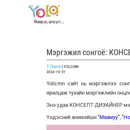
Өсвөр үе, залууст ...
Мэргэжил сонгоё: КОНС
Т.Онон
| YOLO.MN
2024-10-31
Yolo.mn сайт нь мэргэжлээ сонг
ярилцаж тухайн мэргэжлийн онцло
Энэ удаа КОНСЕПТ ДИЗАЙНЕР мэр
Үндэсний анимэйшн
"Маамуу"
,
"Но