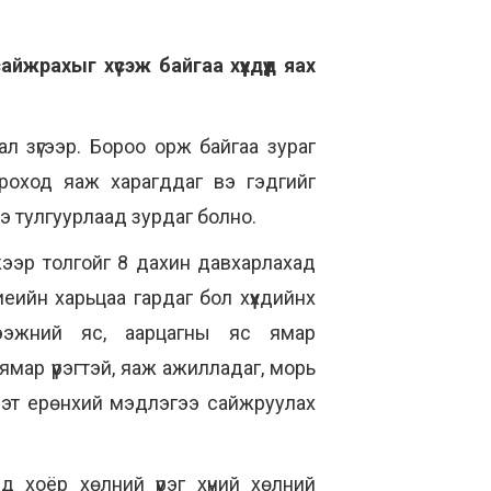
айжрахыг хүсэж байгаа хүүхдүүд яах
л зүгээр. Бороо орж байгаа зураг
роход яаж харагддаг вэ гэдгийг
э тулгуурлаад зурдаг болно.
ээр толгойг 8 дахин давхарлахад
еийн харьцаа гардаг бол хүүхдийнх
цээжний яс, аарцагны яс ямар
ямар үүрэгтэй, яаж ажилладаг, морь
мэт ерөнхий мэдлэгээ сайжруулах
хоёр хөлний үүрэг хүний хөлний