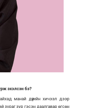
урж эхэлсэн бэ?
айхад манай дүүгийн хичээл дээр
й зураг зур гэсэн даалгавар өгсөн