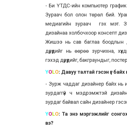
- Би ҮТДС-ийн компьютер график
Зураач бол олон төрөл бий. Ура
медиагийн зураач гэх мэт. З
дизайнаа холбочхоор консепт ди
Жишээ нь сав баглаа боодлын д
дүрүүдийг нь өөрөө зурчихна, хү
гэхэд дүрүүдийг, бакграундыг, пост
Y
O
L
O
:
Давуу талтай гэсэн үг байх 
- Зурж чаддаг дизайнер байх нь и
зурдаггүй ч мэдрэмжтэй дизайн
зурдаг байвал сайн дизайнер гэсэн
Y
O
L
O
:
Та энэ мэргэжлийг сонго
вэ?