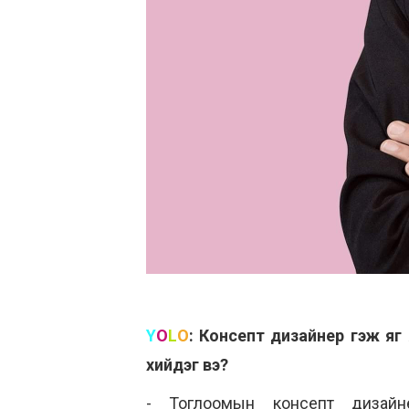
Y
O
L
O
:
Консепт дизайнер гэж яг
хийдэг вэ?
- Тоглоомын консепт дизайн