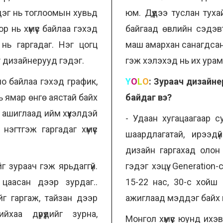
дэг нь тоглоомын хувьд
юм. Дүүдээ туслан тух
р нь хүмүүс байлаа гэхэд
байгаад өвлийн сэдэв
 нь гаргадаг. Нэг цогц
маш амархан санагдсан
пт дизайнерууд гэдэг.
гэж хэлэхэд нь их ура
о байлаа гэхэд график,
Y
O
L
O
:
Зураач дизайнер
нь ямар өнгө аястай байх
байдаг вэ?
 ашиглаад ийм хүүхэлдэй
- Удаан хугацаагаар с
нэгтгэж гаргадаг хүмүүс
шаардлагатай, ирээд
дизайн гаргахад олон 
йг зураач гэж ярьдаггүй.
гэдэг хэцүү. Generation
цаасан дээр зурдаг..
15-22 нас, 30-с хойш
г гаргаж, тайзан дээр
ажиглаад мэддэг байх
йхаа дүрүүдийг зурна,
Монгол хүмүүс юунд ихэ