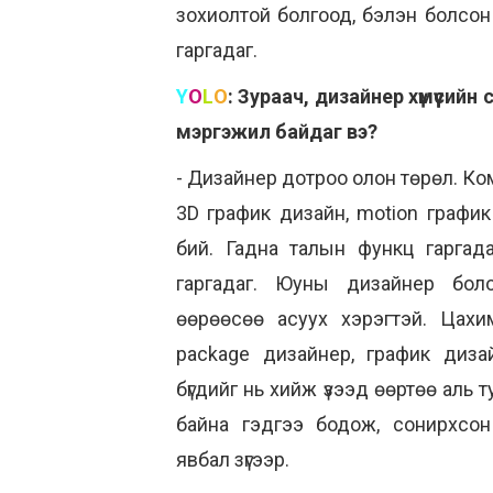
зохиолтой болгоод, бэлэн болсо
гаргадаг.
Y
O
L
O
:
Зураач, дизайнер хүмүүсийн
мэргэжил байдаг вэ?
- Дизайнер дотроо олон төрөл. Ко
3D график дизайн, motion график 
бий. Гадна талын функц гаргада
гаргадаг. Юуны дизайнер бол
өөрөөсөө асуух хэрэгтэй. Цахи
package дизайнер, график диза
бүгдийг нь хийж үзээд өөртөө аль т
байна гэдгээ бодож, сонирхсон
явбал зүгээр.