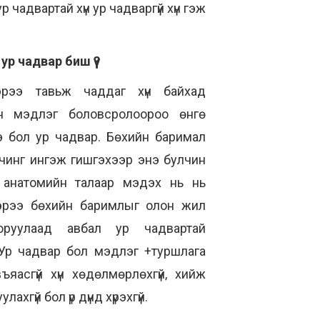
р чадвартай хүн ур чадваргүй хүн гэж
ур чадвар биш үү?
рээ тавьж чаддаг хүн байхад
н мэдлэг боловсролоороо өнгө
нэ бол ур чадвар. Бөхийн баримал
лчинг ингэж гишгэхээр энэ булчин
т анатомийн талаар мэдэх нь нь
эрээ бөхийн баримлыг олон жил
оруулаад авбал ур чадвартай
Ур чадвар бол мэдлэг +туршлага
яасгүй хүн хөдөлмөрлөхгүй, хийж
лахгүй бол үр дүнд хүрэхгүй.