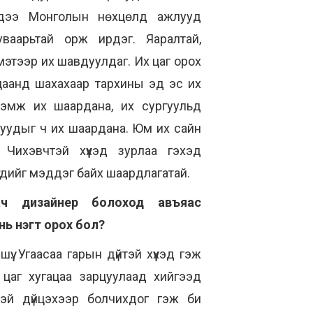
хдээ Монголын нөхцөлд ажлууд
ваарьтай орж ирдэг. Яаралтай,
мэтээр их шавдуулдаг. Их цаг орох
цаанд шахахаар тархины эд эс их
рэмж их шаардана, их сургуульд
руудыг ч их шаардана. Юм их сайн
 Чихэвчтэй хүүхэд зурлаа гэхэд
үгдийг мэддэг байх шаардлагатай.
ач дизайнер болоход авъяас
нь нэгт орох бол?
үү. Угаасаа гарын дүйтэй хүүхэд гэж
 цаг хугацаа зарцуулаад хийгээд
тэй дүйцэхээр болчихдог гэж би