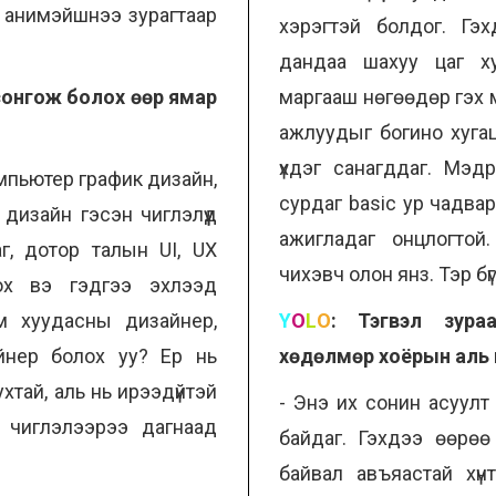
н анимэйшнээ зурагтаар
хэрэгтэй болдог. Гэ
дандаа шахуу цаг ху
 сонгож болох өөр ямар
маргааш нөгөөдөр гэх 
ажлуудыг богино хуга
үхдэг санагддаг. Мэд
мпьютер график дизайн,
сурдаг basic ур чадва
дизайн гэсэн чиглэлүүд
ажигладаг онцлогтой.
г, дотор талын UI, UX
чихэвч олон янз. Тэр б
ох вэ гэдгээ эхлээд
м хуудасны дизайнер,
Y
O
L
O
:
Тэгвэл зура
йнер болох уу? Ер нь
хөдөлмөр хоёрын аль 
ухтай, аль нь ирээдүйтэй
- Энэ их сонин асуулт ш
 чиглэлээрээ дагнаад
байдаг. Гэхдээ өөрөө
байвал авъяастай хүн