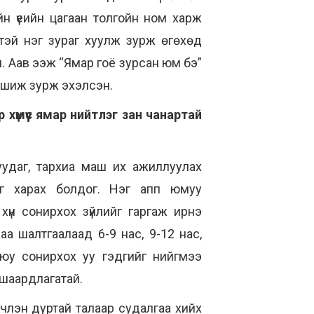
айн үеийн цагаан толгойн ном харж
тэй нэг зураг хуулж зурж өгөхөд
. Аав ээж “Ямар гоё зурсан юм бэ”
мшиж зурж эхэлсэн.
 хүмүүс ямар нийтлэг зан чанартай
уудаг, тархиа маш их ажиллуулах
үйг харах болдог. Нэг апп юмуу
хүн сонирхох зүйлийг гаргаж ирнэ
-саа шалтгаалаад 6-9 нас, 9-12 нас,
 юу сонирхох уу гэдгийг нийгмээ
 шаардлагатай.
вчлэн дуртай талаар судалгаа хийх