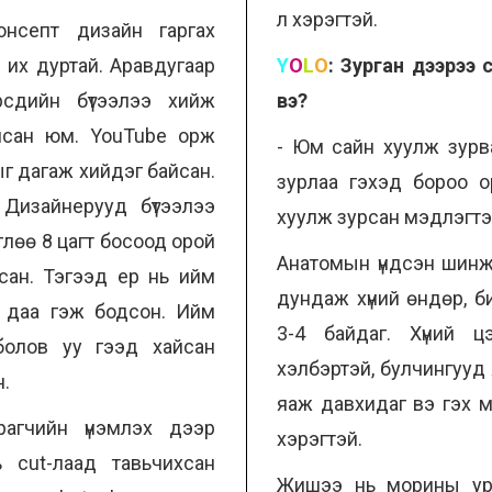
л хэрэгтэй.
онсепт дизайн гаргах
 их дуртай. Аравдугаар
Y
O
L
O
:
Зурган дээрээ с
рсдийн бүтээлээ хийж
вэ?
айсан юм. YouTube орж
- Юм сайн хуулж зурва
дыг дагаж хийдэг байсан.
зурлаа гэхэд бороо о
Дизайнерууд бүтээлээ
хуулж зурсан мэдлэгтэ
 өглөө 8 цагт босоод орой
Анатомын үндсэн шинж
йсан. Тэгээд ер нь ийм
дундаж хүний өндөр, би
 даа гэж бодсон. Ийм
3-4 байдаг. Хүний 
болов уу гээд хайсан
хэлбэртэй, булчингууд 
н.
яаж давхидаг вэ гэх 
агчийн үнэмлэх дээр
хэрэгтэй.
 cut-лаад тавьчихсан
Жишээ нь морины урд 