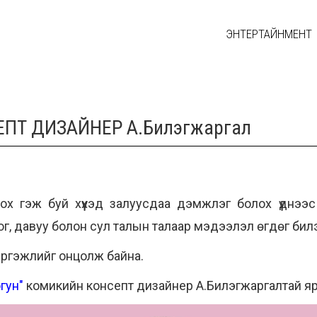
ЭНТЕРТАЙНМЕНТ
ЕПТ ДИЗАЙНЕР А.Билэгжаргал
ох гэж буй хүүхэд залуусдаа дэмжлэг болох үүднээс
г, давуу болон сул талын талаар мэдээлэл өгдөг би
гэжлийг онцолж байна.
гун"
комикийн консепт дизайнер А.Билэгжаргалтай я