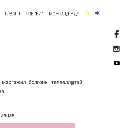
ТӨЛӨВЛӨГЧ
ГОЁ "БИ"
МОНГОЛД ӨНӨӨДӨР
 мэргэжил болгоны төлөөллүүдтэй
лээ.
рилцав.