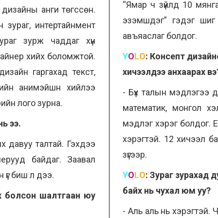
“Ямар ч зүйлд 10 мянга
 дизайны анги төгссөн.
эзэмшдэг” гэдэг шиг ц
н зураг, интертайнмент
авъяаслаг болдог.
ураг зурж чаддаг хүн
зайнер хийх боломжтой.
Y
O
L
O
:
Консепт дизайнер
изайн гаргахад текст,
хичээлдээ анхаарах в
үхдийн анимэйшн хийлээ
- Бүх талын мэдлэгээ дээ
ерийн лого зурна.
математик, монгол хэ
нь ээ.
мэдлэг хэрэг болдог. Е
хэрэгтэй. 12 хичээл б
х давуу талтай. Гэхдээ
зүгээр.
ерууд байдаг. Заавал
 үг биш л дээ.
Y
O
L
O
:
Зураг зурахад д
байх нь чухал юм уу?
х болсон шалтгаан юу
- Аль аль нь хэрэгтэй. 