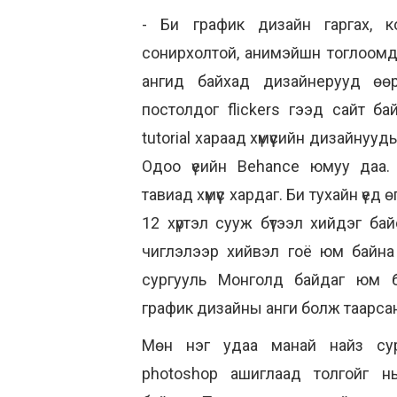
- Би график дизайн гаргах, к
сонирхолтой, анимэйшн тоглоомд
ангид байхад дизайнерууд өө
постолдог flickers гээд сайт б
tutorial хараад хүмүүсийн дизайнуу
Одоо үеийн Behance юмуу даа. 
тавиад хүмүүс хардаг. Би тухайн үед
12 хүртэл сууж бүтээл хийдэг ба
чиглэлээр хийвэл гоё юм байна
сургууль Монголд байдаг юм 
график дизайны анги болж таарса
Мөн нэг удаа манай найз сур
photoshop ашиглаад толгойг нь