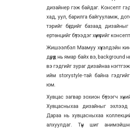
дизайнер гэж байдаг. Консепт гэ
хад, уул, барилга байгууламж, дото
тэрийг бүгдийг базаад дизайныг
ертөнцийг бүтээдэг хүмүүсийг консе
Жишээлбэл Маамуу хүүхэлдэйн кин
дүрүүд нь ямар байх вэ, background 
вэ гэдгийг зураг дизайнаа нэгтгэж
ийм storystyle-тай байна гэдгийг 
юм.
Хувцас загвар зохион бүтээгч хүни
Хувцасныхаа дизайныг эхлээд 
Дараа нь хувцасныхаа коллекций
алхуулдаг. Түүн шиг анимэйшни