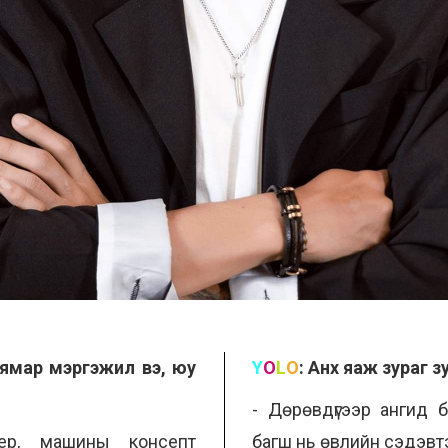
 ямар мэргэжил вэ, юу
Y
O
L
O
:
Анх яаж зураг з
- Дөрөвдүгээр ангид б
ер, машины консепт
багш нь өвлийн сэдэвтэ