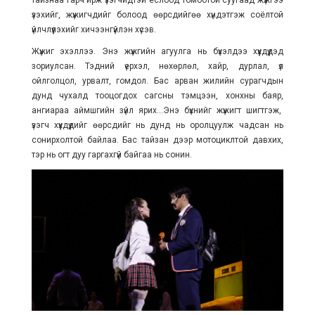
тайзнаа гарч ирж үзэгчидтэй ёслоод томоотой суугаад жүжгээ
үзэхийг, жүжигчдийг болоод өөрсдийгөө хүндэтгэж соёлтой
үйлчлүүлэхийг хичээнгүйлэн хүсэв.
Жүжиг эхэллээ. Энэ жүжгийн агуулга нь бүхэлдээ хүүхдүүдэд
зориулсан. Тэдний үерхэл, нөхөрлөл, хайр, дурлал, үл
ойлголцол, урвалт, гомдол. Бас арван жилийн сурагчдын
дунд чухалд тооцогдох сагсны тэмцээн, хонхны баяр,
ангиараа аймшгийн зүйл ярих...Энэ бүхнийг жүжигт шигтгэж,
үзэгч хүүхдүүдийг өөрсдийг нь дунд нь оролцуулж чадсан нь
сонирхолтой байлаа. Бас тайзан дээр мотоциклтой давхих,
тэр нь огт дуу гаргахгүй байгаа нь сонин.