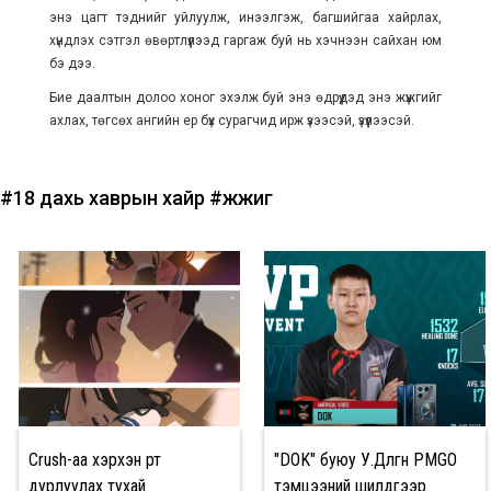
энэ цагт тэднийг уйлуулж, инээлгэж, багшийгаа хайрлах,
хүндлэх сэтгэл өвөртлүүлээд гаргаж буй нь хэчнээн сайхан юм
бэ дээ.
Бие даалтын долоо хоног эхэлж буй энэ өдрүүдэд энэ жүжгийг
ахлах, төгсөх ангийн ер бүх сурагчид ирж үзээсэй, үзүүлээсэй.
#18 дахь хаврын хайр
#жүжиг
Crush-аа хэрхэн өөртөө
"DOK" буюу У.Дөлгөөн PMGO
дурлуулах тухай
тэмцээний шилдгээр