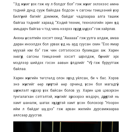
“Эд жүжиг үзэх гэж юу л болдог бол” гэж жүжиг эхлэхээс өмнө
тэдний дунд сууж байхдаа бодсон ч сагсны тэмцээний үеэр
Билгүүний багийг дэмжиж, байдаг чадлаараа алга ташиж
байгаа тэднийг хараад “Хэдий техник, технологийн эрин үед
амьдарч байгаа ч тэд чинь нээрээ хүүхдүүд шүү дээ” гэж хайрлав.
Анхны үнсэлтийн хэсэгт охид “Аааааа” гэж уулга алдаж, амаа
даран инээлдэх бол урвах үед нь ард суусан охин “Ёоо ямар
муухай юм бэ” гэж чин сэтгэлээсээ бухимдах аж. Харин
хөвгүүд сагсны тэмцээний хэсэгт шүгэлдэж, бүхнийг эрх
мэдлээр шийдэх гэсэн аавын үйлдлийг “Үүү” гэж буруутгаж
байлаа.
Харин жүжгийн төгсгөлд олон хүүхэд уйлсан, би ч бас. Хэрэв
энэ жүжгийг өөр хүмүүстэй өөр орчинд үзсэн бол магадгүй
шүүмжлэлт нүдээр үзэх байсан болов уу. Харин цэв цэвэрхэн
тунгалагхан сэтгэлтэй, жүжгийг зүрхээрээ мэдэрч, дүрүүдтэй нь
хамт шаналж, шатах хүүхдүүдтэй хамт үзсэн болохоор “Нээрэн
ийм л байдаг шүү дээ” гэж арван жилийн дурсамжаараа
аялсаар дуусгав.