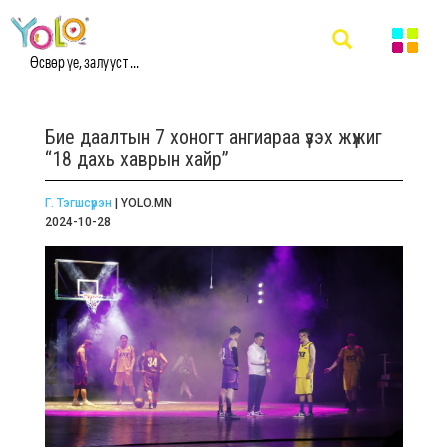
Өсвөр үе, залууст ...
Бие даалтын 7 хоногт ангиараа үзэх жүжиг
“18 дахь хаврын хайр”
Г. Тэгшсүрэн
| YOLO.MN
2024-10-28