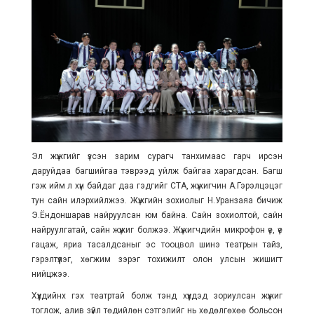
Эл жүжгийг үзсэн зарим сурагч танхимаас гарч ирсэн
даруйдаа багшийгаа тэврээд уйлж байгаа харагдсан. Багш
гэж ийм л хүн байдаг даа гэдгийг СТА, жүжигчин А.Гэрэлцэцэг
тун сайн илэрхийлжээ. Жүжгийн зохиолыг Н.Уранзаяа бичиж
Э.Ёндоншарав найруулсан юм байна. Сайн зохиолтой, сайн
найруулгатай, сайн жүжиг болжээ. Жүжигчдийн микрофон үе, үе
гацаж, яриа тасалдсаныг эс тооцвол шинэ театрын тайз,
гэрэлтүүлэг, хөгжим зэрэг тохижилт олон улсын жишигт
нийцжээ.
Хүүхдийнх гэх театртай болж тэнд хүүхдэд зориулсан жүжиг
тоглож, алив зүйл төдийлөн сэтгэлийг нь хөдөлгөхөө больсон