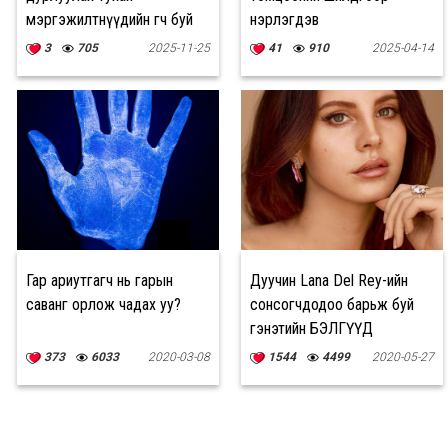
мэргэжилтнүүдийн өгч буй
нэрлэгдэв
10 зөвлөгөө
3
705
2025-11-25
41
910
2025-04-14
Гар ариутгагч нь гарын
Дуучин Lana Del Rey-ийн
саванг орлож чадах уу?
сонсогчдодоо барьж буй
гэнэтийн БЭЛГҮҮД
373
6033
2020-03-08
1544
4499
2020-05-27