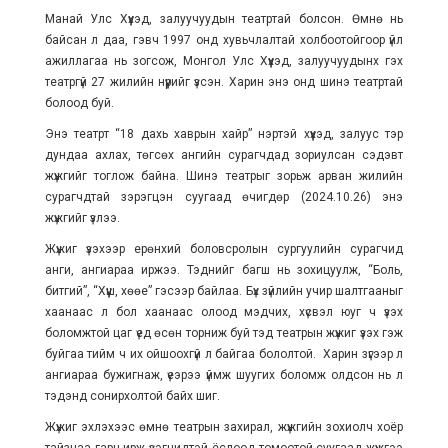
Манай Улс Хүүхэд, залуучуудын театртай болсон. Өмнө нь
байсан л даа, гэвч 1997 онд хувьчлалтай холбоотойгоор үйл
ажиллагаа нь зогсож, Монгол Улс Хүүхэд, залуучуудынх гэх
театргүй 27 жилийн нүүрийг үзсэн. Харин энэ онд шинэ театртай
болоод буй.
Энэ театрт “18 дахь хаврын хайр” нэртэй хүүхэд, залуус тэр
дундаа ахлах, төгсөх ангийн сурагчдад зориулсан сэдэвт
жүжгийг тоглож байна. Шинэ театрыг зорьж арван жилийн
сурагчдтай зэрэгцэн суугаад өчигдөр (2024.10.26) энэ
жүжгийг үзлээ.
Жүжиг үзэхээр ерөнхий боловсролын сургуулийн сурагчид
анги, ангиараа иржээ. Тэднийг багш нь зохицуулж, “Боль,
битгий”, “Хүүш, хөөе” гэсээр байлаа. Бүх зүйлийн учир шалтгааныг
хаанаас л бол хаанаас олоод мэдчих, хүсвэл юуг ч үзэх
боломжтой цаг үед өсөн торниж буй тэд театрын жүжиг үзэх гэж
буйгаа тийм ч их ойшоохгүй л байгаа бололтой. Харин зүгээр л
ангиараа бужигнаж, үеэрээ үймж шуугих боломж олдсон нь л
тэдэнд сонирхолтой байх шиг.
Жүжиг эхлэхээс өмнө театрын захирал, жүжгийн зохиолч хоёр